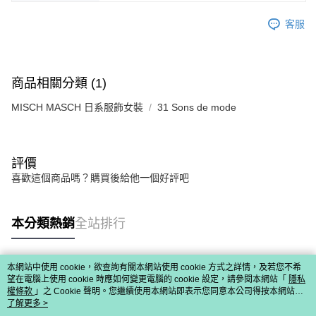
免運費
由本公司與您本人進行分期帳單所需資料之確認、核對及更正。
客戶支援中心」
https://netprotections.freshdesk.com/support/home
3.完整用戶服務條款，請詳閱以下連結：
https://oppay.tw/userRule
客服
宅配-離島
【注意事項】
１．透過由恩沛科技股份有限公司提供之「AFTEE先享後付」服務完成之交
免運費
易，需依本服務之必要範圍內提供個人資料，並將交易相關給付款項請求債
權轉讓予恩沛科技股份有限公司。
付款後門市自取
商品相關分類 (1)
２．關於個人資料處理事宜，請瀏覽以下網址：
免運費
https://aftee.tw/terms/#terms3
MISCH MASCH 日系服飾女裝
31 Sons de mode
３．未成年的使用者請事先徵得法定代理人或監護人之同意方可使用
「AFTEE先享後付」，若未經同意申辦者引起之損失，本公司不負相關責
任。
４．使用「AFTEE先享後付」時，將依據個別帳號之用戶狀況，依本公司即
時審查核予不同之上限額度；若仍有額度不足之情形，本公司將視審查結果
評價
請求用戶進行身份認證。
喜歡這個商品嗎？購買後給他一個好評吧
５．嚴禁一人註冊多個帳號或使用他人資訊註冊。若發現惡意使用之情形，
恩沛科技股份有限公司將有權停止該用戶之使用額度並採取法律行動。
本分類熱銷
全站排行
本網站中使用 cookie，欲查詢有關本網站使用 cookie 方式之詳情，及若您不希
熱門標籤
望在電腦上使用 cookie 時應如何變更電腦的 cookie 設定，請參閱本網站「
隱私
權條款
」之 Cookie 聲明。您繼續使用本網站即表示您同意本公司得按本網站使
用條款之 Cookie 聲明使用 cookie。
了解更多 >