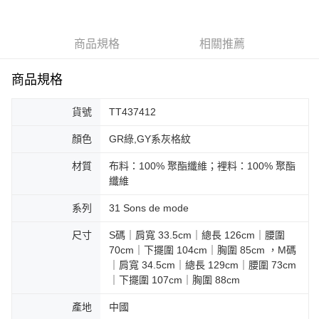
大哥付你分期
相關說明
商品規格
相關推薦
【大哥付你分期使用說明】
AFTEE先享後付
1.本服務由台灣大哥大提供，台灣大哥大用戶可立即使用無須另外申請。
商品規格
2.付款方式選擇「大哥付你分期」，訂單成立後會自動跳轉到大哥付的交易
相關說明
流程，驗證手機門號後，選擇欲分期的期數、繳款截止日，確認付款後即完
【關於「AFTEE先享後付」】
成交易。
ATM付款
AFTEE先享後付是「在收到商品之後才付款」的支付方式。 讓您購物簡單
貨號
TT437412
3.實際核准額度、可分期數及費用金額請依後續交易確認頁面所載為準。
便利好安心！
4.訂單成立30分鐘內，如未前往確認交易或遇審核未通過，訂單將自動取
１．簡單：不需註冊會員、不需綁卡、不需儲值。
顏色
GR綠,GY系灰格紋
運送方式
消。如遇「轉專審核」未通過狀況，表示未達大哥付你分期系統評分，恕無
２．便利：只要手機號碼，簡訊認證，即可結帳。
法說明評估內容。
３．安心：先確認商品／服務後，再付款。
付款後全家取貨
材質
布料：100% 聚酯纖維；裡料：100% 聚酯
【繳款方式說明】
1.分期款項不併入電信帳單，「大哥付你分期」於每月結算日後寄送繳費提
纖維
免運費
【「AFTEE先享後付」結帳流程】
醒簡訊。
１．於結帳方式選擇「AFTEE先享後付」後，將跳轉至「AFTEE先享後付」
2.透過簡訊連結打開帳單後，可選擇「超商條碼／台灣大直營門市／銀行轉
系列
31 Sons de mode
付款後萊爾富取貨
結帳頁面，進行簡訊認證並確認金額後，即可完成結帳。
帳／街口支付／iPASS MONEY」等通路繳費。
２．訂單成立數日內，您將收到繳費通知簡訊。
免運費
尺寸
S碼｜肩寬 33.5cm｜總長 126cm｜腰圍
３．收到繳費通知簡訊後14天內，點擊此簡訊中的連結，可透過四大超商／
【注意事項】
70cm｜下擺圍 104cm｜胸圍 85cm ，M碼
ATM／網路銀行／等多元方式進行付款，方視為交易完成。
付款後7-11取貨
1.本服務係由「台灣大哥大股份有限公司」（以下簡稱本公司）所提供，讓
※ 請注意：結帳手續完成當下不需立刻繳費，但若您需要取消訂單，請聯絡
｜肩寬 34.5cm｜總長 129cm｜腰圍 73cm
用戶於交易時，得透過本服務購買商品或服務，並由商店將買賣／分期付款
免運費
購買商品的店家。未經商家同意取消之訂單仍視為有效，需透過AFTEE先享
｜下擺圍 107cm｜胸圍 88cm
買賣價金債權讓與本公司後，依約使用本公司帳單繳交帳款。
後付繳納相關費用。
2.基於同意付款使用「大哥付你分期」之契約關係目的，商店將以您的個人
宅配
※ 交易是否成功請以「AFTEE先享後付 」之結帳頁面顯示為準，若有關於
產地
中國
資料（包含姓名、電話或地址）提供予台灣大哥大進項蒐集、處理及利用，
是否繳費成功／繳費後需取消欲退款等相關疑問，請聯繫「AFTEE先享後付