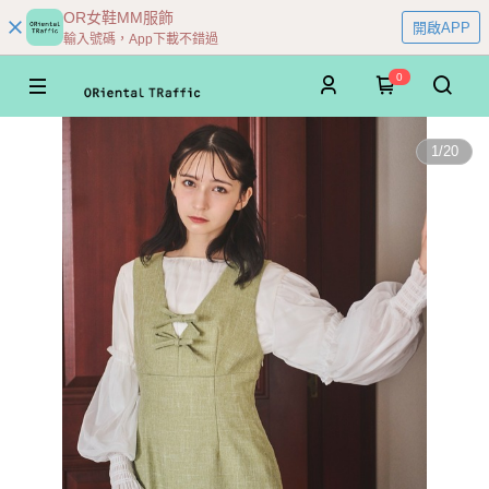
OR女鞋MM服飾
開啟APP
輸入號碼，App下載不錯過
0
1
/
20