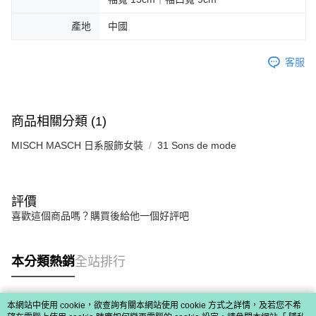
免運費
由本公司與您本人進行分期帳單所需資料之確認、核對及更正。
客戶支援中心」
https://netprotections.freshdesk.com/support/home
3.完整用戶服務條款，請詳閱以下連結：
https://oppay.tw/userRule
產地
中國
宅配-離島
【注意事項】
１．透過由恩沛科技股份有限公司提供之「AFTEE先享後付」服務完成之交
免運費
易，需依本服務之必要範圍內提供個人資料，並將交易相關給付款項請求債
客服
權轉讓予恩沛科技股份有限公司。
付款後門市自取
２．關於個人資料處理事宜，請瀏覽以下網址：
免運費
https://aftee.tw/terms/#terms3
３．未成年的使用者請事先徵得法定代理人或監護人之同意方可使用
商品相關分類 (1)
「AFTEE先享後付」，若未經同意申辦者引起之損失，本公司不負相關責
任。
MISCH MASCH 日系服飾女裝
31 Sons de mode
４．使用「AFTEE先享後付」時，將依據個別帳號之用戶狀況，依本公司即
時審查核予不同之上限額度；若仍有額度不足之情形，本公司將視審查結果
請求用戶進行身份認證。
５．嚴禁一人註冊多個帳號或使用他人資訊註冊。若發現惡意使用之情形，
恩沛科技股份有限公司將有權停止該用戶之使用額度並採取法律行動。
評價
喜歡這個商品嗎？購買後給他一個好評吧
本分類熱銷
全站排行
本網站中使用 cookie，欲查詢有關本網站使用 cookie 方式之詳情，及若您不希