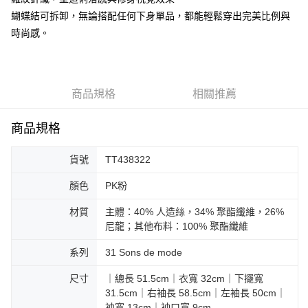
蝴蝶結可拆卸，無論搭配任何下身單品，都能輕鬆穿出完美比例與
大哥付你分期
時尚感。
相關說明
【大哥付你分期使用說明】
AFTEE先享後付
1.本服務由台灣大哥大提供，台灣大哥大用戶可立即使用無須另外申請。
2.付款方式選擇「大哥付你分期」，訂單成立後會自動跳轉到大哥付的交易
相關說明
流程，驗證手機門號後，選擇欲分期的期數、繳款截止日，確認付款後即完
【關於「AFTEE先享後付」】
商品規格
相關推薦
成交易。
ATM付款
AFTEE先享後付是「在收到商品之後才付款」的支付方式。 讓您購物簡單
3.實際核准額度、可分期數及費用金額請依後續交易確認頁面所載為準。
便利好安心！
4.訂單成立30分鐘內，如未前往確認交易或遇審核未通過，訂單將自動取
商品規格
１．簡單：不需註冊會員、不需綁卡、不需儲值。
運送方式
消。如遇「轉專審核」未通過狀況，表示未達大哥付你分期系統評分，恕無
２．便利：只要手機號碼，簡訊認證，即可結帳。
法說明評估內容。
３．安心：先確認商品／服務後，再付款。
付款後全家取貨
貨號
TT438322
【繳款方式說明】
1.分期款項不併入電信帳單，「大哥付你分期」於每月結算日後寄送繳費提
免運費
【「AFTEE先享後付」結帳流程】
顏色
PK粉
醒簡訊。
１．於結帳方式選擇「AFTEE先享後付」後，將跳轉至「AFTEE先享後付」
2.透過簡訊連結打開帳單後，可選擇「超商條碼／台灣大直營門市／銀行轉
付款後萊爾富取貨
結帳頁面，進行簡訊認證並確認金額後，即可完成結帳。
帳／街口支付／iPASS MONEY」等通路繳費。
材質
主體：40% 人造絲，34% 聚酯纖維，26%
２．訂單成立數日內，您將收到繳費通知簡訊。
免運費
尼龍；其他布料：100% 聚酯纖維
３．收到繳費通知簡訊後14天內，點擊此簡訊中的連結，可透過四大超商／
【注意事項】
ATM／網路銀行／等多元方式進行付款，方視為交易完成。
付款後7-11取貨
1.本服務係由「台灣大哥大股份有限公司」（以下簡稱本公司）所提供，讓
系列
31 Sons de mode
※ 請注意：結帳手續完成當下不需立刻繳費，但若您需要取消訂單，請聯絡
用戶於交易時，得透過本服務購買商品或服務，並由商店將買賣／分期付款
免運費
購買商品的店家。未經商家同意取消之訂單仍視為有效，需透過AFTEE先享
買賣價金債權讓與本公司後，依約使用本公司帳單繳交帳款。
尺寸
｜總長 51.5cm｜衣寬 32cm｜下擺寬
後付繳納相關費用。
2.基於同意付款使用「大哥付你分期」之契約關係目的，商店將以您的個人
宅配
※ 交易是否成功請以「AFTEE先享後付 」之結帳頁面顯示為準，若有關於
31.5cm｜右袖長 58.5cm｜左袖長 50cm｜
資料（包含姓名、電話或地址）提供予台灣大哥大進項蒐集、處理及利用，
是否繳費成功／繳費後需取消欲退款等相關疑問，請聯繫「AFTEE先享後付
袖寬 13cm｜袖口寬 9cm