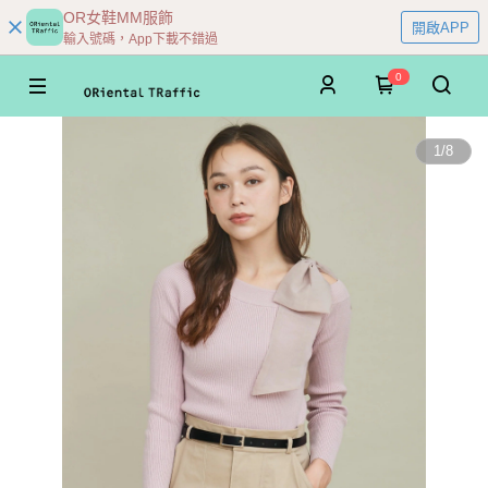
OR女鞋MM服飾
開啟APP
輸入號碼，App下載不錯過
0
1
/
8