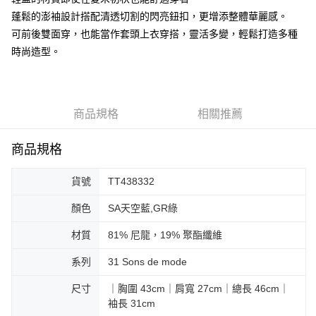
蓬鬆的澎袖設計搭配清透切割的閃亮鈕扣，更增添整體華麗感。
大哥付你分期
可前後雙面穿，也能當作套頭上衣穿搭，靈活多變，輕鬆打造多種
相關說明
時尚造型。
【大哥付你分期使用說明】
AFTEE先享後付
1.本服務由台灣大哥大提供，台灣大哥大用戶可立即使用無須另外申請。
2.付款方式選擇「大哥付你分期」，訂單成立後會自動跳轉到大哥付的交易
相關說明
流程，驗證手機門號後，選擇欲分期的期數、繳款截止日，確認付款後即完
【關於「AFTEE先享後付」】
成交易。
ATM付款
AFTEE先享後付是「在收到商品之後才付款」的支付方式。 讓您購物簡單
商品規格
相關推薦
3.實際核准額度、可分期數及費用金額請依後續交易確認頁面所載為準。
便利好安心！
4.訂單成立30分鐘內，如未前往確認交易或遇審核未通過，訂單將自動取
１．簡單：不需註冊會員、不需綁卡、不需儲值。
運送方式
消。如遇「轉專審核」未通過狀況，表示未達大哥付你分期系統評分，恕無
２．便利：只要手機號碼，簡訊認證，即可結帳。
商品規格
法說明評估內容。
３．安心：先確認商品／服務後，再付款。
付款後全家取貨
【繳款方式說明】
1.分期款項不併入電信帳單，「大哥付你分期」於每月結算日後寄送繳費提
貨號
TT438332
免運費
【「AFTEE先享後付」結帳流程】
醒簡訊。
１．於結帳方式選擇「AFTEE先享後付」後，將跳轉至「AFTEE先享後付」
2.透過簡訊連結打開帳單後，可選擇「超商條碼／台灣大直營門市／銀行轉
顏色
SA天空藍,GR綠
付款後萊爾富取貨
結帳頁面，進行簡訊認證並確認金額後，即可完成結帳。
帳／街口支付／iPASS MONEY」等通路繳費。
２．訂單成立數日內，您將收到繳費通知簡訊。
免運費
材質
81% 尼龍，19% 聚酯纖維
３．收到繳費通知簡訊後14天內，點擊此簡訊中的連結，可透過四大超商／
【注意事項】
ATM／網路銀行／等多元方式進行付款，方視為交易完成。
付款後7-11取貨
1.本服務係由「台灣大哥大股份有限公司」（以下簡稱本公司）所提供，讓
※ 請注意：結帳手續完成當下不需立刻繳費，但若您需要取消訂單，請聯絡
系列
31 Sons de mode
用戶於交易時，得透過本服務購買商品或服務，並由商店將買賣／分期付款
免運費
購買商品的店家。未經商家同意取消之訂單仍視為有效，需透過AFTEE先享
買賣價金債權讓與本公司後，依約使用本公司帳單繳交帳款。
後付繳納相關費用。
尺寸
｜胸圍 43cm｜肩寬 27cm｜總長 46cm｜
2.基於同意付款使用「大哥付你分期」之契約關係目的，商店將以您的個人
宅配
※ 交易是否成功請以「AFTEE先享後付 」之結帳頁面顯示為準，若有關於
袖長 31cm
資料（包含姓名、電話或地址）提供予台灣大哥大進項蒐集、處理及利用，
是否繳費成功／繳費後需取消欲退款等相關疑問，請聯繫「AFTEE先享後付