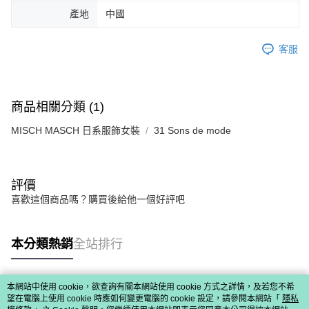
免運費
由本公司與您本人進行分期帳單所需資料之確認、核對及更正。
客戶支援中心」
https://netprotections.freshdesk.com/support/home
產地
中國
3.完整用戶服務條款，請詳閱以下連結：
https://oppay.tw/userRule
宅配-離島
【注意事項】
１．透過由恩沛科技股份有限公司提供之「AFTEE先享後付」服務完成之交
免運費
客服
易，需依本服務之必要範圍內提供個人資料，並將交易相關給付款項請求債
權轉讓予恩沛科技股份有限公司。
付款後門市自取
２．關於個人資料處理事宜，請瀏覽以下網址：
免運費
https://aftee.tw/terms/#terms3
商品相關分類 (1)
３．未成年的使用者請事先徵得法定代理人或監護人之同意方可使用
「AFTEE先享後付」，若未經同意申辦者引起之損失，本公司不負相關責
MISCH MASCH 日系服飾女裝
31 Sons de mode
任。
４．使用「AFTEE先享後付」時，將依據個別帳號之用戶狀況，依本公司即
時審查核予不同之上限額度；若仍有額度不足之情形，本公司將視審查結果
請求用戶進行身份認證。
５．嚴禁一人註冊多個帳號或使用他人資訊註冊。若發現惡意使用之情形，
評價
恩沛科技股份有限公司將有權停止該用戶之使用額度並採取法律行動。
喜歡這個商品嗎？購買後給他一個好評吧
本分類熱銷
全站排行
本網站中使用 cookie，欲查詢有關本網站使用 cookie 方式之詳情，及若您不希
熱門標籤
望在電腦上使用 cookie 時應如何變更電腦的 cookie 設定，請參閱本網站「
隱私