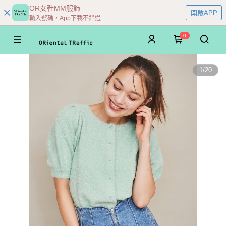
OR女鞋MM服飾
開啟APP
輸入號碼，App下載不錯過
0
1
/
20