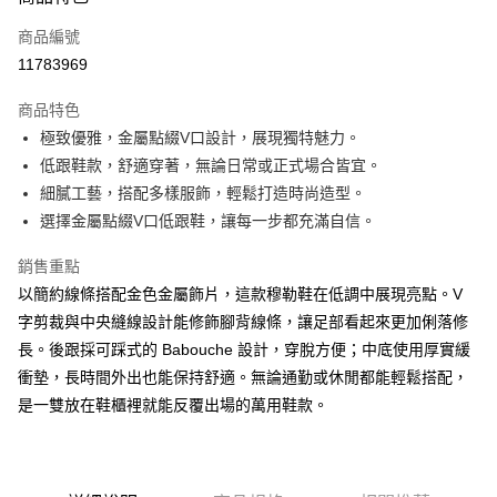
信用卡一次付款
商品編號
信用卡分期付款
11783969
3 期 0 利率 每期
NT$1,326
21家銀行
商品特色
6 期 0 利率 每期
NT$663
21家銀行
合作金庫商業銀行
第一商業銀行
極致優雅，金屬點綴V口設計，展現獨特魅力。
華南商業銀行
彰化商業銀行
12 期 0 利率 每期
NT$331
21家銀行
合作金庫商業銀行
第一商業銀行
低跟鞋款，舒適穿著，無論日常或正式場合皆宜。
上海商業儲蓄銀行
台北富邦商業銀行
華南商業銀行
彰化商業銀行
24 期 0 利率 每期
NT$165
20家銀行
合作金庫商業銀行
第一商業銀行
國泰世華商業銀行
兆豐國際商業銀行
細膩工藝，搭配多樣服飾，輕鬆打造時尚造型。
上海商業儲蓄銀行
台北富邦商業銀行
華南商業銀行
彰化商業銀行
30 期 0 利率 每期
臺灣中小企業銀行
NT$132
台中商業銀行
7家銀行
合作金庫商業銀行
第一商業銀行
選擇金屬點綴V口低跟鞋，讓每一步都充滿自信。
國泰世華商業銀行
兆豐國際商業銀行
上海商業儲蓄銀行
台北富邦商業銀行
匯豐（台灣）商業銀行
華泰商業銀行
華南商業銀行
彰化商業銀行
臺灣中小企業銀行
台中商業銀行
合作金庫商業銀行
彰化商業銀行
LINE Pay
國泰世華商業銀行
兆豐國際商業銀行
聯邦商業銀行
遠東國際商業銀行
上海商業儲蓄銀行
台北富邦商業銀行
銷售重點
匯豐（台灣）商業銀行
華泰商業銀行
華泰商業銀行
聯邦商業銀行
臺灣中小企業銀行
台中商業銀行
元大商業銀行
永豐商業銀行
兆豐國際商業銀行
臺灣中小企業銀行
以簡約線條搭配金色金屬飾片，這款穆勒鞋在低調中展現亮點。V
聯邦商業銀行
遠東國際商業銀行
Apple Pay
元大商業銀行
永豐商業銀行
匯豐（台灣）商業銀行
華泰商業銀行
玉山商業銀行
星展（台灣）商業銀行
台中商業銀行
匯豐（台灣）商業銀行
元大商業銀行
永豐商業銀行
台新國際商業銀行
字剪裁與中央縫線設計能修飾腳背線條，讓足部看起來更加俐落修
聯邦商業銀行
遠東國際商業銀行
台新國際商業銀行
中國信託商業銀行
華泰商業銀行
聯邦商業銀行
街口支付
玉山商業銀行
星展（台灣）商業銀行
長。後跟採可踩式的 Babouche 設計，穿脫方便；中底使用厚實緩
元大商業銀行
永豐商業銀行
台灣樂天信用卡公司
遠東國際商業銀行
元大商業銀行
台新國際商業銀行
中國信託商業銀行
玉山商業銀行
星展（台灣）商業銀行
衝墊，長時間外出也能保持舒適。無論通勤或休閒都能輕鬆搭配，
悠遊付
永豐商業銀行
玉山商業銀行
台灣樂天信用卡公司
台新國際商業銀行
中國信託商業銀行
是一雙放在鞋櫃裡就能反覆出場的萬用鞋款。
星展（台灣）商業銀行
台新國際商業銀行
台灣樂天信用卡公司
Google Pay
中國信託商業銀行
台灣樂天信用卡公司
全盈+PAY