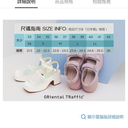
大哥付你分期
詳細說明
商品規格
相關推薦
相關說明
【大哥付你分期使用說明】
AFTEE先享後付
1.本服務由台灣大哥大提供，台灣大哥大用戶可立即使用無須另外申請。
2.付款方式選擇「大哥付你分期」，訂單成立後會自動跳轉到大哥付的交易
相關說明
流程，驗證手機門號後，選擇欲分期的期數、繳款截止日，確認付款後即完
【關於「AFTEE先享後付」】
成交易。
ATM付款
AFTEE先享後付是「在收到商品之後才付款」的支付方式。 讓您購物簡單
3.實際核准額度、可分期數及費用金額請依後續交易確認頁面所載為準。
便利好安心！
4.訂單成立30分鐘內，如未前往確認交易或遇審核未通過，訂單將自動取
１．簡單：不需註冊會員、不需綁卡、不需儲值。
運送方式
消。如遇「轉專審核」未通過狀況，表示未達大哥付你分期系統評分，恕無
２．便利：只要手機號碼，簡訊認證，即可結帳。
法說明評估內容。
３．安心：先確認商品／服務後，再付款。
付款後全家取貨
【繳款方式說明】
1.分期款項不併入電信帳單，「大哥付你分期」於每月結算日後寄送繳費提
免運費
【「AFTEE先享後付」結帳流程】
醒簡訊。
１．於結帳方式選擇「AFTEE先享後付」後，將跳轉至「AFTEE先享後付」
2.透過簡訊連結打開帳單後，可選擇「超商條碼／台灣大直營門市／銀行轉
付款後萊爾富取貨
結帳頁面，進行簡訊認證並確認金額後，即可完成結帳。
帳／街口支付／iPASS MONEY」等通路繳費。
２．訂單成立數日內，您將收到繳費通知簡訊。
免運費
３．收到繳費通知簡訊後14天內，點擊此簡訊中的連結，可透過四大超商／
【注意事項】
ATM／網路銀行／等多元方式進行付款，方視為交易完成。
付款後7-11取貨
1.本服務係由「台灣大哥大股份有限公司」（以下簡稱本公司）所提供，讓
※ 請注意：結帳手續完成當下不需立刻繳費，但若您需要取消訂單，請聯絡
用戶於交易時，得透過本服務購買商品或服務，並由商店將買賣／分期付款
免運費
購買商品的店家。未經商家同意取消之訂單仍視為有效，需透過AFTEE先享
買賣價金債權讓與本公司後，依約使用本公司帳單繳交帳款。
後付繳納相關費用。
2.基於同意付款使用「大哥付你分期」之契約關係目的，商店將以您的個人
宅配
※ 交易是否成功請以「AFTEE先享後付 」之結帳頁面顯示為準，若有關於
顯示電腦版詳細說明
資料（包含姓名、電話或地址）提供予台灣大哥大進項蒐集、處理及利用，
是否繳費成功／繳費後需取消欲退款等相關疑問，請聯繫「AFTEE先享後付
免運費
由本公司與您本人進行分期帳單所需資料之確認、核對及更正。
客戶支援中心」
https://netprotections.freshdesk.com/support/home