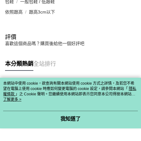
包鞋
一般包鞋 / 低跟鞋
依照跟高
跟高3cm以下
評價
喜歡這個商品嗎？購買後給他一個好評吧
本分類熱銷
全站排行
本網站中使用 cookie，欲查詢有關本網站使用 cookie 方式之詳情，及若您不希
熱門標籤
望在電腦上使用 cookie 時應如何變更電腦的 cookie 設定，請參閱本網站「
隱私
權條款
」之 Cookie 聲明。您繼續使用本網站即表示您同意本公司得按本網站使
用條款之 Cookie 聲明使用 cookie。
了解更多 >
我知道了