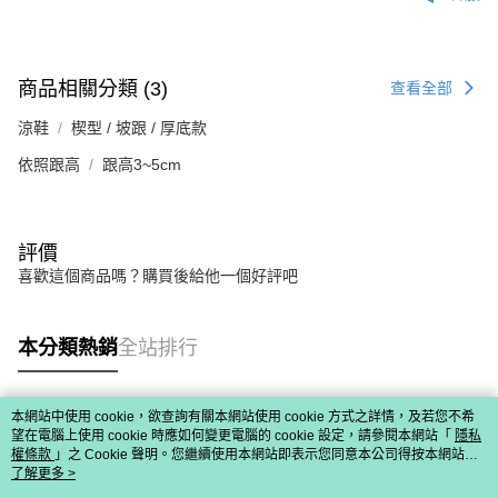
商品相關分類 (3)
查看全部
涼鞋
楔型 / 坡跟 / 厚底款
依照跟高
跟高3~5cm
評價
喜歡這個商品嗎？購買後給他一個好評吧
本分類熱銷
全站排行
本網站中使用 cookie，欲查詢有關本網站使用 cookie 方式之詳情，及若您不希
熱門標籤
望在電腦上使用 cookie 時應如何變更電腦的 cookie 設定，請參閱本網站「
隱私
權條款
」之 Cookie 聲明。您繼續使用本網站即表示您同意本公司得按本網站使
用條款之 Cookie 聲明使用 cookie。
了解更多 >