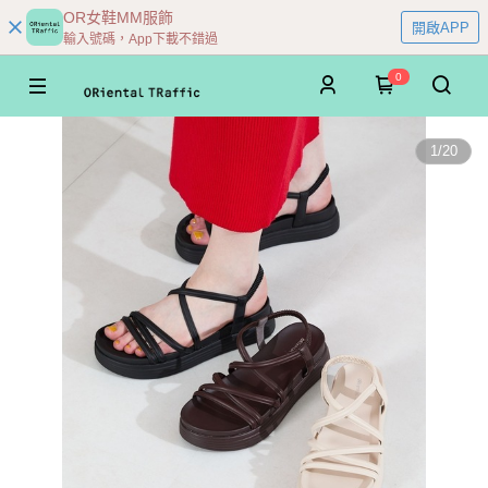
OR女鞋MM服飾
開啟APP
輸入號碼，App下載不錯過
0
1
/
20