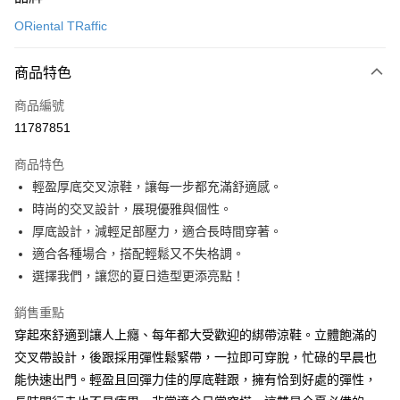
信用卡一次付款
ORiental TRaffic
信用卡分期付款
3 期 0 利率 每期
NT$1,560
21家銀行
商品特色
6 期 0 利率 每期
NT$780
21家銀行
合作金庫商業銀行
第一商業銀行
商品編號
華南商業銀行
彰化商業銀行
12 期 0 利率 每期
NT$390
21家銀行
合作金庫商業銀行
第一商業銀行
11787851
上海商業儲蓄銀行
台北富邦商業銀行
華南商業銀行
彰化商業銀行
24 期 0 利率 每期
NT$195
20家銀行
合作金庫商業銀行
第一商業銀行
國泰世華商業銀行
兆豐國際商業銀行
上海商業儲蓄銀行
台北富邦商業銀行
商品特色
華南商業銀行
彰化商業銀行
30 期 0 利率 每期
臺灣中小企業銀行
NT$156
台中商業銀行
7家銀行
合作金庫商業銀行
第一商業銀行
國泰世華商業銀行
兆豐國際商業銀行
輕盈厚底交叉涼鞋，讓每一步都充滿舒適感。
上海商業儲蓄銀行
台北富邦商業銀行
匯豐（台灣）商業銀行
華泰商業銀行
華南商業銀行
彰化商業銀行
臺灣中小企業銀行
台中商業銀行
合作金庫商業銀行
彰化商業銀行
LINE Pay
國泰世華商業銀行
兆豐國際商業銀行
時尚的交叉設計，展現優雅與個性。
聯邦商業銀行
遠東國際商業銀行
上海商業儲蓄銀行
台北富邦商業銀行
匯豐（台灣）商業銀行
華泰商業銀行
華泰商業銀行
聯邦商業銀行
臺灣中小企業銀行
台中商業銀行
元大商業銀行
永豐商業銀行
厚底設計，減輕足部壓力，適合長時間穿著。
兆豐國際商業銀行
臺灣中小企業銀行
聯邦商業銀行
遠東國際商業銀行
Apple Pay
元大商業銀行
永豐商業銀行
匯豐（台灣）商業銀行
華泰商業銀行
玉山商業銀行
星展（台灣）商業銀行
台中商業銀行
匯豐（台灣）商業銀行
適合各種場合，搭配輕鬆又不失格調。
元大商業銀行
永豐商業銀行
台新國際商業銀行
聯邦商業銀行
遠東國際商業銀行
台新國際商業銀行
中國信託商業銀行
華泰商業銀行
聯邦商業銀行
街口支付
玉山商業銀行
星展（台灣）商業銀行
選擇我們，讓您的夏日造型更添亮點！
元大商業銀行
永豐商業銀行
台灣樂天信用卡公司
遠東國際商業銀行
元大商業銀行
台新國際商業銀行
中國信託商業銀行
玉山商業銀行
星展（台灣）商業銀行
悠遊付
永豐商業銀行
玉山商業銀行
台灣樂天信用卡公司
銷售重點
台新國際商業銀行
中國信託商業銀行
星展（台灣）商業銀行
台新國際商業銀行
穿起來舒適到讓人上癮、每年都大受歡迎的綁帶涼鞋。立體飽滿的
台灣樂天信用卡公司
Google Pay
中國信託商業銀行
台灣樂天信用卡公司
交叉帶設計，後跟採用彈性鬆緊帶，一拉即可穿脫，忙碌的早晨也
全盈+PAY
能快速出門。輕盈且回彈力佳的厚底鞋跟，擁有恰到好處的彈性，