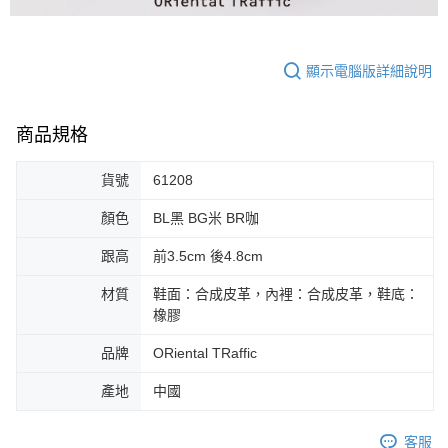
3.完整用戶服務條款，請詳閱以下連結：
https://oppay.tw/userRule
宅配-離島
【注意事項】
１．透過由恩沛科技股份有限公司提供之「AFTEE先享後付」服務完成之交
免運費
易，需依本服務之必要範圍內提供個人資料，並將交易相關給付款項請求債
顯示電腦版詳細說明
權轉讓予恩沛科技股份有限公司。
付款後門市自取
２．關於個人資料處理事宜，請瀏覽以下網址：
免運費
https://aftee.tw/terms/#terms3
商品規格
３．未成年的使用者請事先徵得法定代理人或監護人之同意方可使用
國家/地區配送
查看運費
「AFTEE先享後付」，若未經同意申辦者引起之損失，本公司不負相關責
任。
貨號
61208
４．使用「AFTEE先享後付」時，將依據個別帳號之用戶狀況，依本公司即
時審查核予不同之上限額度；若仍有額度不足之情形，本公司將視審查結果
顏色
BL黑 BG米 BR咖
請求用戶進行身份認證。
５．嚴禁一人註冊多個帳號或使用他人資訊註冊。若發現惡意使用之情形，
跟高
前3.5cm 後4.8cm
恩沛科技股份有限公司將有權停止該用戶之使用額度並採取法律行動。
材質
鞋面：合成皮革，內裡：合成皮革，鞋底：
橡膠
品牌
ORiental TRaffic
產地
中國
客服