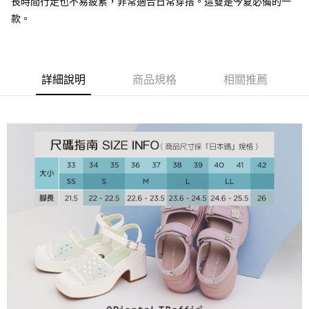
長時間行走也不易疲累，非常適合日常穿搭。這雙是今夏必備的一
大哥付你分期
款。
相關說明
【大哥付你分期使用說明】
AFTEE先享後付
1.本服務由台灣大哥大提供，台灣大哥大用戶可立即使用無須另外申請。
2.付款方式選擇「大哥付你分期」，訂單成立後會自動跳轉到大哥付的交易
相關說明
流程，驗證手機門號後，選擇欲分期的期數、繳款截止日，確認付款後即完
【關於「AFTEE先享後付」】
詳細說明
商品規格
相關推薦
成交易。
ATM付款
AFTEE先享後付是「在收到商品之後才付款」的支付方式。 讓您購物簡單
3.實際核准額度、可分期數及費用金額請依後續交易確認頁面所載為準。
便利好安心！
4.訂單成立30分鐘內，如未前往確認交易或遇審核未通過，訂單將自動取
１．簡單：不需註冊會員、不需綁卡、不需儲值。
運送方式
消。如遇「轉專審核」未通過狀況，表示未達大哥付你分期系統評分，恕無
２．便利：只要手機號碼，簡訊認證，即可結帳。
法說明評估內容。
３．安心：先確認商品／服務後，再付款。
付款後全家取貨
【繳款方式說明】
1.分期款項不併入電信帳單，「大哥付你分期」於每月結算日後寄送繳費提
免運費
【「AFTEE先享後付」結帳流程】
醒簡訊。
１．於結帳方式選擇「AFTEE先享後付」後，將跳轉至「AFTEE先享後付」
2.透過簡訊連結打開帳單後，可選擇「超商條碼／台灣大直營門市／銀行轉
付款後萊爾富取貨
結帳頁面，進行簡訊認證並確認金額後，即可完成結帳。
帳／街口支付／iPASS MONEY」等通路繳費。
２．訂單成立數日內，您將收到繳費通知簡訊。
免運費
３．收到繳費通知簡訊後14天內，點擊此簡訊中的連結，可透過四大超商／
【注意事項】
ATM／網路銀行／等多元方式進行付款，方視為交易完成。
付款後7-11取貨
1.本服務係由「台灣大哥大股份有限公司」（以下簡稱本公司）所提供，讓
※ 請注意：結帳手續完成當下不需立刻繳費，但若您需要取消訂單，請聯絡
用戶於交易時，得透過本服務購買商品或服務，並由商店將買賣／分期付款
免運費
購買商品的店家。未經商家同意取消之訂單仍視為有效，需透過AFTEE先享
買賣價金債權讓與本公司後，依約使用本公司帳單繳交帳款。
後付繳納相關費用。
2.基於同意付款使用「大哥付你分期」之契約關係目的，商店將以您的個人
宅配
※ 交易是否成功請以「AFTEE先享後付 」之結帳頁面顯示為準，若有關於
資料（包含姓名、電話或地址）提供予台灣大哥大進項蒐集、處理及利用，
是否繳費成功／繳費後需取消欲退款等相關疑問，請聯繫「AFTEE先享後付
免運費
由本公司與您本人進行分期帳單所需資料之確認、核對及更正。
客戶支援中心」
https://netprotections.freshdesk.com/support/home