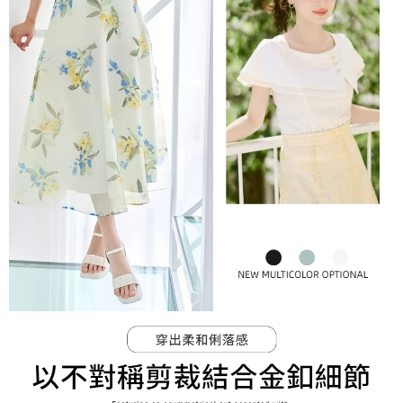
免運費
由本公司與您本人進行分期帳單所需資料之確認、核對及更正。
客戶支援中心」
https://netprotections.freshdesk.com/support/home
3.完整用戶服務條款，請詳閱以下連結：
https://oppay.tw/userRule
宅配-離島
【注意事項】
１．透過由恩沛科技股份有限公司提供之「AFTEE先享後付」服務完成之交
免運費
易，需依本服務之必要範圍內提供個人資料，並將交易相關給付款項請求債
權轉讓予恩沛科技股份有限公司。
付款後門市自取
２．關於個人資料處理事宜，請瀏覽以下網址：
免運費
https://aftee.tw/terms/#terms3
３．未成年的使用者請事先徵得法定代理人或監護人之同意方可使用
「AFTEE先享後付」，若未經同意申辦者引起之損失，本公司不負相關責
任。
４．使用「AFTEE先享後付」時，將依據個別帳號之用戶狀況，依本公司即
時審查核予不同之上限額度；若仍有額度不足之情形，本公司將視審查結果
請求用戶進行身份認證。
５．嚴禁一人註冊多個帳號或使用他人資訊註冊。若發現惡意使用之情形，
恩沛科技股份有限公司將有權停止該用戶之使用額度並採取法律行動。