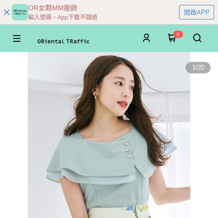
OR女鞋MM服飾
開啟APP
輸入號碼，App下載不錯過
0
1
/
20