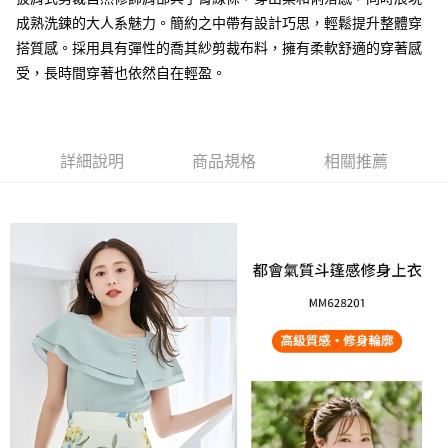
成熟洗鍊的大人系魅力。簡約之中帶有設計巧思，輕鬆提升整體穿
大哥付你分期
搭質感。採用具有彈性的喬其紗剪裁布料，擁有柔軟舒適的穿著感
相關說明
受，長時間穿著也依然自在輕盈。
【大哥付你分期使用說明】
AFTEE先享後付
1.本服務由台灣大哥大提供，台灣大哥大用戶可立即使用無須另外申請。
2.付款方式選擇「大哥付你分期」，訂單成立後會自動跳轉到大哥付的交易
相關說明
流程，驗證手機門號後，選擇欲分期的期數、繳款截止日，確認付款後即完
【關於「AFTEE先享後付」】
成交易。
ATM付款
AFTEE先享後付是「在收到商品之後才付款」的支付方式。 讓您購物簡單
詳細說明
商品規格
相關推薦
3.實際核准額度、可分期數及費用金額請依後續交易確認頁面所載為準。
便利好安心！
4.訂單成立30分鐘內，如未前往確認交易或遇審核未通過，訂單將自動取
１．簡單：不需註冊會員、不需綁卡、不需儲值。
運送方式
消。如遇「轉專審核」未通過狀況，表示未達大哥付你分期系統評分，恕無
２．便利：只要手機號碼，簡訊認證，即可結帳。
法說明評估內容。
３．安心：先確認商品／服務後，再付款。
付款後全家取貨
【繳款方式說明】
1.分期款項不併入電信帳單，「大哥付你分期」於每月結算日後寄送繳費提
免運費
【「AFTEE先享後付」結帳流程】
醒簡訊。
１．於結帳方式選擇「AFTEE先享後付」後，將跳轉至「AFTEE先享後付」
2.透過簡訊連結打開帳單後，可選擇「超商條碼／台灣大直營門市／銀行轉
付款後萊爾富取貨
結帳頁面，進行簡訊認證並確認金額後，即可完成結帳。
帳／街口支付／iPASS MONEY」等通路繳費。
２．訂單成立數日內，您將收到繳費通知簡訊。
免運費
３．收到繳費通知簡訊後14天內，點擊此簡訊中的連結，可透過四大超商／
【注意事項】
ATM／網路銀行／等多元方式進行付款，方視為交易完成。
付款後7-11取貨
1.本服務係由「台灣大哥大股份有限公司」（以下簡稱本公司）所提供，讓
※ 請注意：結帳手續完成當下不需立刻繳費，但若您需要取消訂單，請聯絡
用戶於交易時，得透過本服務購買商品或服務，並由商店將買賣／分期付款
免運費
購買商品的店家。未經商家同意取消之訂單仍視為有效，需透過AFTEE先享
買賣價金債權讓與本公司後，依約使用本公司帳單繳交帳款。
後付繳納相關費用。
2.基於同意付款使用「大哥付你分期」之契約關係目的，商店將以您的個人
宅配
※ 交易是否成功請以「AFTEE先享後付 」之結帳頁面顯示為準，若有關於
資料（包含姓名、電話或地址）提供予台灣大哥大進項蒐集、處理及利用，
是否繳費成功／繳費後需取消欲退款等相關疑問，請聯繫「AFTEE先享後付