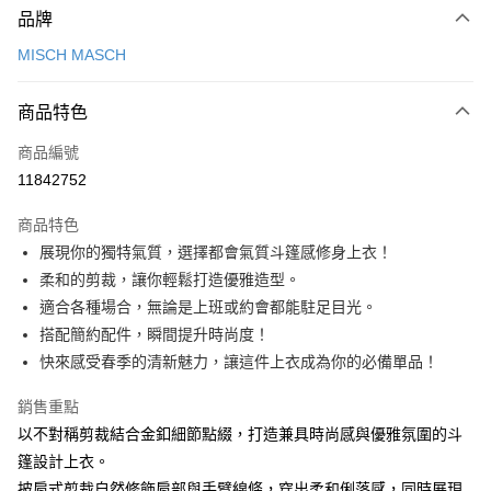
品牌
信用卡一次付款
MISCH MASCH
信用卡分期付款
3 期 0 利率 每期
NT$660
21家銀行
商品特色
6 期 0 利率 每期
NT$330
21家銀行
合作金庫商業銀行
第一商業銀行
商品編號
華南商業銀行
彰化商業銀行
12 期 0 利率 每期
NT$165
21家銀行
合作金庫商業銀行
第一商業銀行
11842752
上海商業儲蓄銀行
台北富邦商業銀行
華南商業銀行
彰化商業銀行
24 期 0 利率 每期
NT$82
20家銀行
合作金庫商業銀行
第一商業銀行
國泰世華商業銀行
兆豐國際商業銀行
上海商業儲蓄銀行
台北富邦商業銀行
商品特色
華南商業銀行
彰化商業銀行
30 期 0 利率 每期
臺灣中小企業銀行
NT$66
台中商業銀行
7家銀行
合作金庫商業銀行
第一商業銀行
國泰世華商業銀行
兆豐國際商業銀行
展現你的獨特氣質，選擇都會氣質斗篷感修身上衣！
上海商業儲蓄銀行
台北富邦商業銀行
匯豐（台灣）商業銀行
華泰商業銀行
華南商業銀行
彰化商業銀行
臺灣中小企業銀行
台中商業銀行
合作金庫商業銀行
彰化商業銀行
LINE Pay
國泰世華商業銀行
兆豐國際商業銀行
柔和的剪裁，讓你輕鬆打造優雅造型。
聯邦商業銀行
遠東國際商業銀行
上海商業儲蓄銀行
台北富邦商業銀行
匯豐（台灣）商業銀行
華泰商業銀行
華泰商業銀行
聯邦商業銀行
臺灣中小企業銀行
台中商業銀行
元大商業銀行
永豐商業銀行
適合各種場合，無論是上班或約會都能駐足目光。
兆豐國際商業銀行
臺灣中小企業銀行
聯邦商業銀行
遠東國際商業銀行
Apple Pay
元大商業銀行
永豐商業銀行
匯豐（台灣）商業銀行
華泰商業銀行
玉山商業銀行
星展（台灣）商業銀行
台中商業銀行
匯豐（台灣）商業銀行
搭配簡約配件，瞬間提升時尚度！
元大商業銀行
永豐商業銀行
台新國際商業銀行
聯邦商業銀行
遠東國際商業銀行
台新國際商業銀行
中國信託商業銀行
華泰商業銀行
聯邦商業銀行
街口支付
玉山商業銀行
星展（台灣）商業銀行
快來感受春季的清新魅力，讓這件上衣成為你的必備單品！
元大商業銀行
永豐商業銀行
台灣樂天信用卡公司
遠東國際商業銀行
元大商業銀行
台新國際商業銀行
中國信託商業銀行
玉山商業銀行
星展（台灣）商業銀行
悠遊付
永豐商業銀行
玉山商業銀行
台灣樂天信用卡公司
銷售重點
台新國際商業銀行
中國信託商業銀行
星展（台灣）商業銀行
台新國際商業銀行
以不對稱剪裁結合金釦細節點綴，打造兼具時尚感與優雅氛圍的斗
台灣樂天信用卡公司
Google Pay
中國信託商業銀行
台灣樂天信用卡公司
篷設計上衣。
全盈+PAY
披肩式剪裁自然修飾肩部與手臂線條，穿出柔和俐落感，同時展現