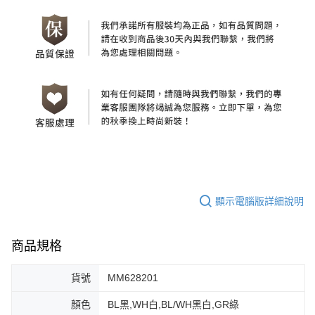
顯示電腦版詳細說明
商品規格
貨號
MM628201
顏色
BL黑,WH白,BL/WH黑白,GR綠