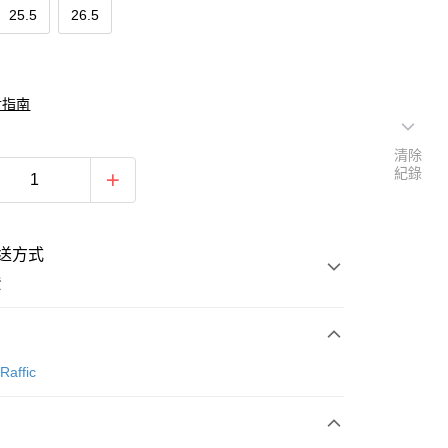
25.5
26.5
對指南
清除
紀錄
送方式
費
次付款
Raffic
期付款
0 利率 每期
NT$893
21家銀行