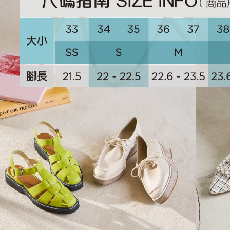
相關說明
流程，驗
【關於「A
ATM付款
完成交易
AFTEE
3.實際核
便利好安
4.訂單成
１．簡單
消。如遇
２．便利
運送方式
無法說明
３．安心
【繳款方
付款後全
1.分期款
【「AFT
醒簡訊。
免運費
１．於結帳
2.透過簡
付」結帳
帳／街口支
付款後萊
２．訂單
３．收到繳
免運費
【注意事
／ATM／
1.本服務
※ 請注意
付款後7-1
用戶於交
絡購買商品
款買賣價
先享後付
免運費
2.基於同
※ 交易是
資料（包
是否繳費成
宅配
用，由本
付客戶支
免運費
3.完整用
【注意事
宅配-離島
１．透過由
交易，需
免運費
求債權轉