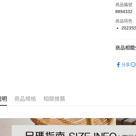
商品編號
6 期 
合作金
8894332
華南商
12 期
合作金
上海商
商品特色
華南商
24 期
合作金
國泰世
2023
上海商
華南商
30 期
臺灣中
合作金
國泰世
上海商
匯豐（
華南商
臺灣中
合作金
LINE Pay
國泰世
聯邦商
上海商
商品相關分
匯豐（
華泰商
臺灣中
元大商
兆豐國
聯邦商
Apple Pay
元大商
匯豐（
玉山商
ORTR運
台中商
元大商
台新國
聯邦商
分享
台新國
華泰商
街口支付
玉山商
涼鞋
一
元大商
台灣樂
遠東國
台新國
玉山商
悠遊付
永豐商
依照跟高
台灣樂
台新國
星展（
台灣樂
Google Pa
中國信
說明
商品規格
相關推薦
全盈+PAY
大哥付你
相關說明
【大哥付
AFTEE先
1.本服務
2.付款方