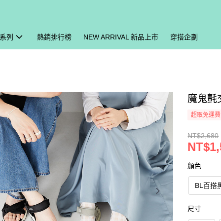
系列
熱銷排行榜
NEW ARRIVAL 新品上市
穿搭企劃
魔鬼氈交
超取免運費
NT$2,680
NT$1,
顏色
BL百搭
尺寸