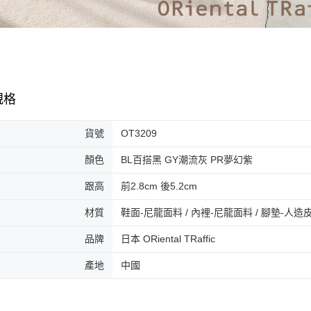
２．關於
付款後門
https://aft
免運費
３．未成
「AFTE
任。
４．使用「
即時審查
結果請求
規格
５．嚴禁
形，恩沛
動。
貨號
OT3209
顏色
BL百搭黑 GY潮流灰 PR夢幻紫
跟高
前2.8cm 後5.2cm
材質
鞋面-尼龍面料 / 內裡-尼龍面料 / 腳墊-人造
品牌
日本 ORiental TRaffic
產地
中國