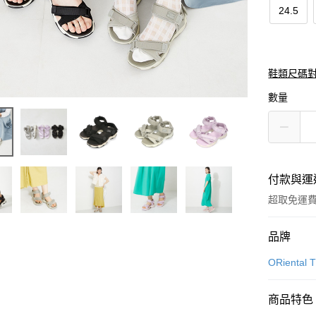
24.5
鞋類尺碼
數量
付款與運
超取免運
付款方式
品牌
信用卡一
ORiental T
信用卡分
商品特色
3 期 