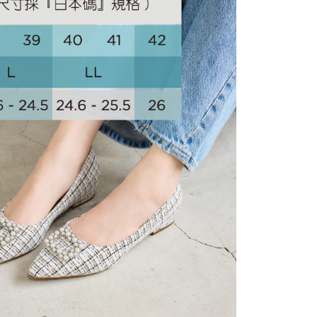
證手機門號後，選擇欲分期的期數、繳款截止日，確認付款後即
FTEE先享後付」】
。
先享後付是「在收到商品之後才付款」的支付方式。 讓您購物簡單
准額度、可分期數及費用金額請依後續交易確認頁面所載為準。
心！
立30分鐘內，如未前往確認交易或遇審核未通過，訂單將自動取
：不需註冊會員、不需綁卡、不需儲值。
「轉專審核」未通過狀況，表示未達大哥付你分期系統評分，恕
：只要手機號碼，簡訊認證，即可結帳。
評估內容。
：先確認商品／服務後，再付款。
式說明】
家取貨
項不併入電信帳單，「大哥付你分期」於每月結算日後寄送繳費提
EE先享後付」結帳流程】
方式選擇「AFTEE先享後付」後，將跳轉至「AFTEE先享後
訊連結打開帳單後，可選擇「超商條碼／台灣大直營門市／銀行轉
頁面，進行簡訊認證並確認金額後，即可完成結帳。
付／iPASS MONEY」等通路繳費。
爾富取貨
成立數日內，您將收到繳費通知簡訊。
費通知簡訊後14天內，點擊此簡訊中的連結，可透過四大超商
項】
網路銀行／等多元方式進行付款，方視為交易完成。
係由「台灣大哥大股份有限公司」（以下簡稱本公司）所提供，讓
：結帳手續完成當下不需立刻繳費，但若您需要取消訂單，請聯
1取貨
易時，得透過本服務購買商品或服務，並由商店將買賣／分期付
的店家。未經商家同意取消之訂單仍視為有效，需透過AFTEE
金債權讓與本公司後，依約使用本公司帳單繳交帳款。
繳納相關費用。
意付款使用「大哥付你分期」之契約關係目的，商店將以您的個人
否成功請以「AFTEE先享後付 」之結帳頁面顯示為準，若有關於
含姓名、電話或地址）提供予台灣大哥大進項蒐集、處理及利
功／繳費後需取消欲退款等相關疑問，請聯繫「AFTEE先享後
公司與您本人進行分期帳單所需資料之確認、核對及更正。
援中心」
https://netprotections.freshdesk.com/support/home
戶服務條款，請詳閱以下連結：
https://oppay.tw/userRule
項】
恩沛科技股份有限公司提供之「AFTEE先享後付」服務完成之
依本服務之必要範圍內提供個人資料，並將交易相關給付款項請
讓予恩沛科技股份有限公司。