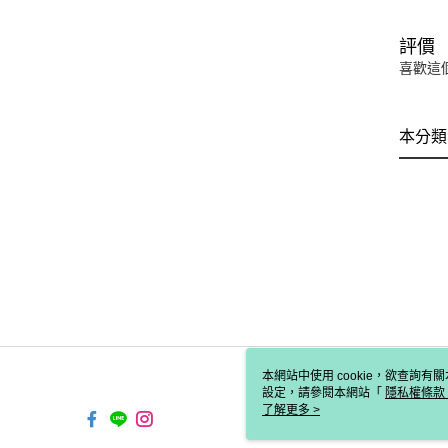
評價
喜歡這
本分類
本網站中使用 cookie，欲查詢有關
設定，請參閱本網站「
隱私權條款
使用 cookie。
了解更多 >