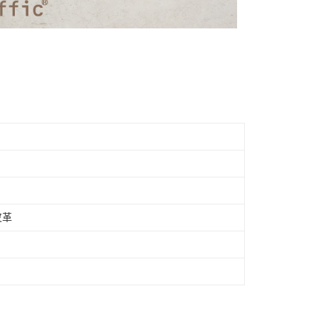
個人資料處理事宜，請瀏覽以下網址：
市自取
ee.tw/terms/#terms3
年的使用者請事先徵得法定代理人或監護人之同意方可使用
E先享後付」，若未經同意申辦者引起之損失，本公司不負相關責
AFTEE先享後付」時，將依據個別帳號之用戶狀況，依本公司
核予不同之上限額度；若仍有額度不足之情形，本公司將視審查
用戶進行身份認證。
一人註冊多個帳號或使用他人資訊註冊。若發現惡意使用之情
科技股份有限公司將有權停止該用戶之使用額度並採取法律行
皮革