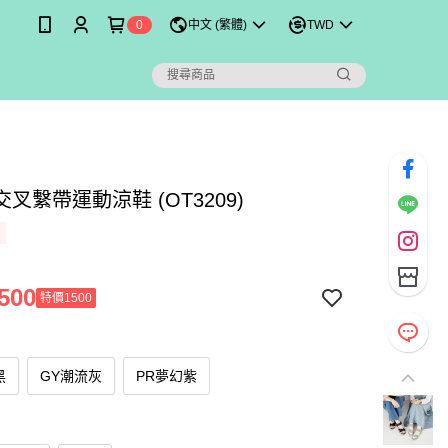
0
中文 (繁體)
TWD
叉繫帶運動涼鞋 (OT3209)
500
特價1500
黑
GY潮流灰
PR夢幻紫