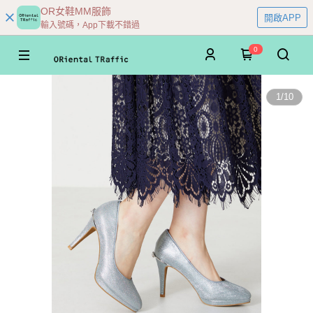
OR女鞋MM服飾
開啟APP
輸入號碼，App下載不錯過
0
1
/
10