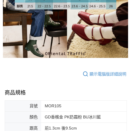
大哥付你分期
相關說明
【大哥付你分期使用說明】
AFTEE先享後付
1.本服務由台灣大哥大提供，台灣大哥大用戶可立即使用無須另外申請。
2.付款方式選擇「大哥付你分期」，訂單成立後會自動跳轉到大哥付的交易
相關說明
流程，驗證手機門號後，選擇欲分期的期數、繳款截止日，確認付款後即完
【關於「AFTEE先享後付」】
成交易。
ATM付款
AFTEE先享後付是「在收到商品之後才付款」的支付方式。 讓您購物簡單
3.實際核准額度、可分期數及費用金額請依後續交易確認頁面所載為準。
便利好安心！
4.訂單成立30分鐘內，如未前往確認交易或遇審核未通過，訂單將自動取
１．簡單：不需註冊會員、不需綁卡、不需儲值。
運送方式
消。如遇「轉專審核」未通過狀況，表示未達大哥付你分期系統評分，恕無
２．便利：只要手機號碼，簡訊認證，即可結帳。
法說明評估內容。
３．安心：先確認商品／服務後，再付款。
付款後全家取貨
【繳款方式說明】
1.分期款項不併入電信帳單，「大哥付你分期」於每月結算日後寄送繳費提
免運費
【「AFTEE先享後付」結帳流程】
醒簡訊。
顯示電腦版詳細說明
１．於結帳方式選擇「AFTEE先享後付」後，將跳轉至「AFTEE先享後付」
2.透過簡訊連結打開帳單後，可選擇「超商條碼／台灣大直營門市／銀行轉
付款後萊爾富取貨
結帳頁面，進行簡訊認證並確認金額後，即可完成結帳。
帳／街口支付／iPASS MONEY」等通路繳費。
２．訂單成立數日內，您將收到繳費通知簡訊。
免運費
３．收到繳費通知簡訊後14天內，點擊此簡訊中的連結，可透過四大超商／
商品規格
【注意事項】
ATM／網路銀行／等多元方式進行付款，方視為交易完成。
付款後7-11取貨
1.本服務係由「台灣大哥大股份有限公司」（以下簡稱本公司）所提供，讓
※ 請注意：結帳手續完成當下不需立刻繳費，但若您需要取消訂單，請聯絡
用戶於交易時，得透過本服務購買商品或服務，並由商店將買賣／分期付款
貨號
MOR105
免運費
購買商品的店家。未經商家同意取消之訂單仍視為有效，需透過AFTEE先享
買賣價金債權讓與本公司後，依約使用本公司帳單繳交帳款。
後付繳納相關費用。
2.基於同意付款使用「大哥付你分期」之契約關係目的，商店將以您的個人
顏色
GD香檳金 PK奶霜粉 BU冰川藍
宅配
※ 交易是否成功請以「AFTEE先享後付 」之結帳頁面顯示為準，若有關於
資料（包含姓名、電話或地址）提供予台灣大哥大進項蒐集、處理及利用，
是否繳費成功／繳費後需取消欲退款等相關疑問，請聯繫「AFTEE先享後付
免運費
由本公司與您本人進行分期帳單所需資料之確認、核對及更正。
跟高
前1.3cm 後9.5cm
客戶支援中心」
https://netprotections.freshdesk.com/support/home