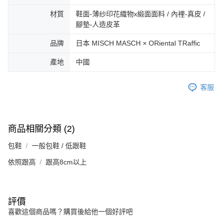
3.完整用戶服務條款，請詳閱以下連結：
https://oppay.tw/userRule
宅配-離島
【注意事項】
材質
鞋面-薄纱印花織物x緞面面料 / 內裡-真皮 /
１．透過由恩沛科技股份有限公司提供之「AFTEE先享後付」服務完成之交
免運費
腳墊-人造皮革
易，需依本服務之必要範圍內提供個人資料，並將交易相關給付款項請求債
權轉讓予恩沛科技股份有限公司。
付款後門市自取
品牌
日本 MISCH MASCH × ORiental TRaffic
２．關於個人資料處理事宜，請瀏覽以下網址：
免運費
https://aftee.tw/terms/#terms3
產地
中國
３．未成年的使用者請事先徵得法定代理人或監護人之同意方可使用
「AFTEE先享後付」，若未經同意申辦者引起之損失，本公司不負相關責
任。
客服
４．使用「AFTEE先享後付」時，將依據個別帳號之用戶狀況，依本公司即
時審查核予不同之上限額度；若仍有額度不足之情形，本公司將視審查結果
請求用戶進行身份認證。
５．嚴禁一人註冊多個帳號或使用他人資訊註冊。若發現惡意使用之情形，
商品相關分類 (2)
恩沛科技股份有限公司將有權停止該用戶之使用額度並採取法律行動。
包鞋
一般包鞋 / 低跟鞋
依照跟高
跟高8cm以上
評價
喜歡這個商品嗎？購買後給他一個好評吧