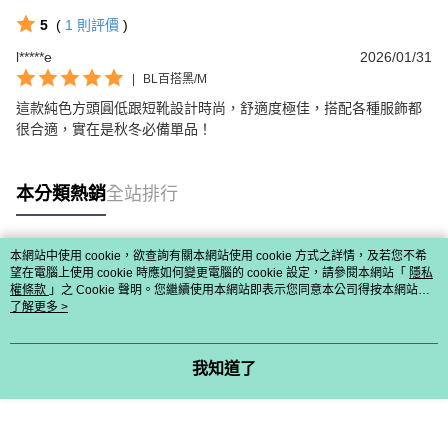
5
(
1
則評價
)
l*****e
2026/01/31
|
BL百搭黑/M
這款純色方頭圓低跟短靴設計時尚，舒適度極佳，搭配各種服飾都
很合適，實在是秋冬必備單品！
本分類熱銷
全站排行
本網站中使用 cookie，欲查詢有關本網站使用 cookie 方式之詳情，及若您不希
熱門標籤
望在電腦上使用 cookie 時應如何變更電腦的 cookie 設定，請參閱本網站「
隱私
權條款
」之 Cookie 聲明。您繼續使用本網站即表示您同意本公司得按本網站使
用條款之 Cookie 聲明使用 cookie。
了解更多 >
我知道了