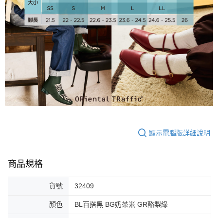
大哥付你分期
相關說明
【大哥付你分期使用說明】
AFTEE先享後付
1.本服務由台灣大哥大提供，台灣大哥大用戶可立即使用無須另外申請。
2.付款方式選擇「大哥付你分期」，訂單成立後會自動跳轉到大哥付的交易
相關說明
流程，驗證手機門號後，選擇欲分期的期數、繳款截止日，確認付款後即完
【關於「AFTEE先享後付」】
成交易。
ATM付款
AFTEE先享後付是「在收到商品之後才付款」的支付方式。 讓您購物簡單
3.實際核准額度、可分期數及費用金額請依後續交易確認頁面所載為準。
便利好安心！
4.訂單成立30分鐘內，如未前往確認交易或遇審核未通過，訂單將自動取
１．簡單：不需註冊會員、不需綁卡、不需儲值。
運送方式
消。如遇「轉專審核」未通過狀況，表示未達大哥付你分期系統評分，恕無
２．便利：只要手機號碼，簡訊認證，即可結帳。
法說明評估內容。
３．安心：先確認商品／服務後，再付款。
付款後全家取貨
【繳款方式說明】
1.分期款項不併入電信帳單，「大哥付你分期」於每月結算日後寄送繳費提
免運費
【「AFTEE先享後付」結帳流程】
醒簡訊。
顯示電腦版詳細說明
１．於結帳方式選擇「AFTEE先享後付」後，將跳轉至「AFTEE先享後付」
2.透過簡訊連結打開帳單後，可選擇「超商條碼／台灣大直營門市／銀行轉
付款後萊爾富取貨
結帳頁面，進行簡訊認證並確認金額後，即可完成結帳。
帳／街口支付／iPASS MONEY」等通路繳費。
２．訂單成立數日內，您將收到繳費通知簡訊。
免運費
３．收到繳費通知簡訊後14天內，點擊此簡訊中的連結，可透過四大超商／
商品規格
【注意事項】
ATM／網路銀行／等多元方式進行付款，方視為交易完成。
付款後7-11取貨
1.本服務係由「台灣大哥大股份有限公司」（以下簡稱本公司）所提供，讓
※ 請注意：結帳手續完成當下不需立刻繳費，但若您需要取消訂單，請聯絡
用戶於交易時，得透過本服務購買商品或服務，並由商店將買賣／分期付款
貨號
32409
免運費
購買商品的店家。未經商家同意取消之訂單仍視為有效，需透過AFTEE先享
買賣價金債權讓與本公司後，依約使用本公司帳單繳交帳款。
後付繳納相關費用。
2.基於同意付款使用「大哥付你分期」之契約關係目的，商店將以您的個人
顏色
BL百搭黑 BG奶茶米 GR酪梨綠
宅配
※ 交易是否成功請以「AFTEE先享後付 」之結帳頁面顯示為準，若有關於
資料（包含姓名、電話或地址）提供予台灣大哥大進項蒐集、處理及利用，
是否繳費成功／繳費後需取消欲退款等相關疑問，請聯繫「AFTEE先享後付