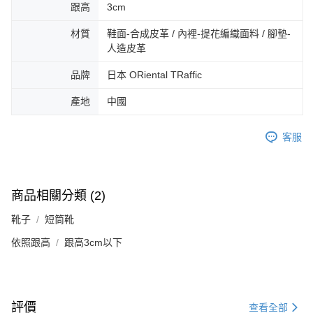
免運費
由本公司與您本人進行分期帳單所需資料之確認、核對及更正。
跟高
3cm
客戶支援中心」
https://netprotections.freshdesk.com/support/home
3.完整用戶服務條款，請詳閱以下連結：
https://oppay.tw/userRule
宅配-離島
【注意事項】
材質
鞋面-合成皮革 / 內裡-提花編織面料 / 腳墊-
１．透過由恩沛科技股份有限公司提供之「AFTEE先享後付」服務完成之交
免運費
人造皮革
易，需依本服務之必要範圍內提供個人資料，並將交易相關給付款項請求債
權轉讓予恩沛科技股份有限公司。
付款後門市自取
品牌
日本 ORiental TRaffic
２．關於個人資料處理事宜，請瀏覽以下網址：
免運費
https://aftee.tw/terms/#terms3
產地
中國
３．未成年的使用者請事先徵得法定代理人或監護人之同意方可使用
「AFTEE先享後付」，若未經同意申辦者引起之損失，本公司不負相關責
任。
客服
４．使用「AFTEE先享後付」時，將依據個別帳號之用戶狀況，依本公司即
時審查核予不同之上限額度；若仍有額度不足之情形，本公司將視審查結果
請求用戶進行身份認證。
５．嚴禁一人註冊多個帳號或使用他人資訊註冊。若發現惡意使用之情形，
商品相關分類 (2)
恩沛科技股份有限公司將有權停止該用戶之使用額度並採取法律行動。
靴子
短筒靴
依照跟高
跟高3cm以下
評價
查看全部