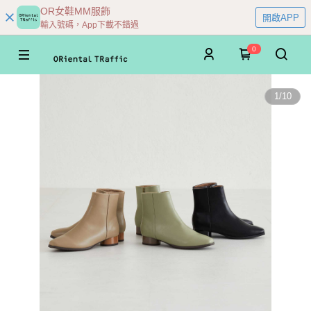
OR女鞋MM服飾
開啟APP
輸入號碼，App下載不錯過
0
1
/
10