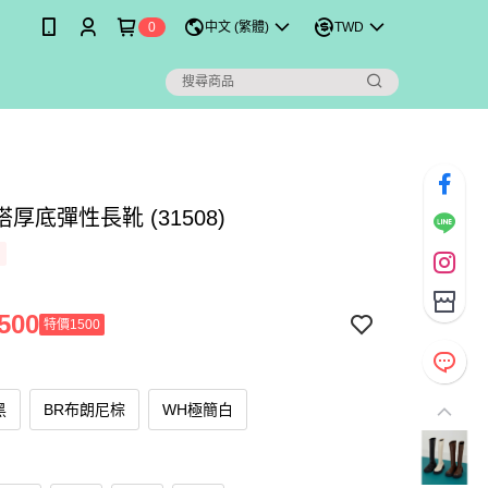
0
中文 (繁體)
TWD
厚底彈性長靴 (31508)
500
特價1500
黑
BR布朗尼棕
WH極簡白