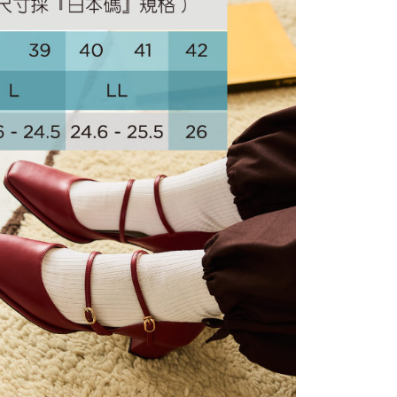
證手機門號後，選擇欲分期的期數、繳款截止日，確認付款後即
FTEE先享後付」】
。
先享後付是「在收到商品之後才付款」的支付方式。 讓您購物簡單
准額度、可分期數及費用金額請依後續交易確認頁面所載為準。
心！
立30分鐘內，如未前往確認交易或遇審核未通過，訂單將自動取
：不需註冊會員、不需綁卡、不需儲值。
「轉專審核」未通過狀況，表示未達大哥付你分期系統評分，恕
：只要手機號碼，簡訊認證，即可結帳。
評估內容。
：先確認商品／服務後，再付款。
式說明】
家取貨
項不併入電信帳單，「大哥付你分期」於每月結算日後寄送繳費提
EE先享後付」結帳流程】
方式選擇「AFTEE先享後付」後，將跳轉至「AFTEE先享後
訊連結打開帳單後，可選擇「超商條碼／台灣大直營門市／銀行轉
頁面，進行簡訊認證並確認金額後，即可完成結帳。
付／iPASS MONEY」等通路繳費。
爾富取貨
成立數日內，您將收到繳費通知簡訊。
費通知簡訊後14天內，點擊此簡訊中的連結，可透過四大超商
項】
網路銀行／等多元方式進行付款，方視為交易完成。
係由「台灣大哥大股份有限公司」（以下簡稱本公司）所提供，讓
：結帳手續完成當下不需立刻繳費，但若您需要取消訂單，請聯
1取貨
易時，得透過本服務購買商品或服務，並由商店將買賣／分期付
的店家。未經商家同意取消之訂單仍視為有效，需透過AFTEE
金債權讓與本公司後，依約使用本公司帳單繳交帳款。
繳納相關費用。
意付款使用「大哥付你分期」之契約關係目的，商店將以您的個人
否成功請以「AFTEE先享後付 」之結帳頁面顯示為準，若有關於
含姓名、電話或地址）提供予台灣大哥大進項蒐集、處理及利
功／繳費後需取消欲退款等相關疑問，請聯繫「AFTEE先享後
公司與您本人進行分期帳單所需資料之確認、核對及更正。
援中心」
https://netprotections.freshdesk.com/support/home
戶服務條款，請詳閱以下連結：
https://oppay.tw/userRule
項】
恩沛科技股份有限公司提供之「AFTEE先享後付」服務完成之
依本服務之必要範圍內提供個人資料，並將交易相關給付款項請
讓予恩沛科技股份有限公司。