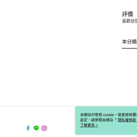
評價
喜歡這
本分類
本網站中使用 cookie，欲查詢有關
設定，請參閱本網站「
隱私權條款
使用 cookie。
了解更多 >