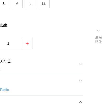
S
M
L
LL
對指南
清除
紀錄
送方式
費
次付款
Raffic
期付款
0 利率 每期
NT$1,426
21家銀行