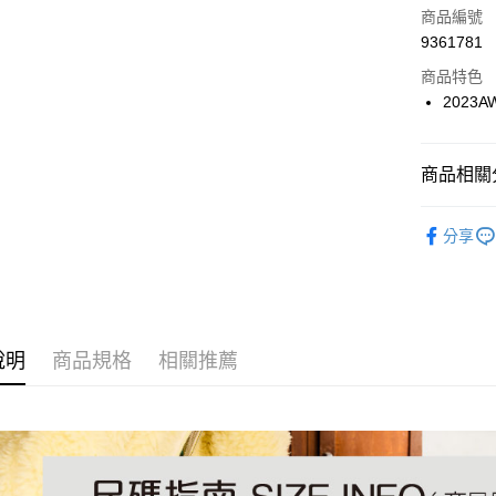
商品編號
6 期 
合作金
9361781
華南商
12 期
合作金
上海商
商品特色
華南商
24 期
合作金
國泰世
2023
上海商
華南商
30 期
臺灣中
合作金
國泰世
上海商
匯豐（
華南商
臺灣中
合作金
LINE Pay
國泰世
聯邦商
上海商
商品相關分
匯豐（
華泰商
臺灣中
元大商
兆豐國
聯邦商
Apple Pay
元大商
匯豐（
玉山商
靴子
台中商
長
元大商
台新國
聯邦商
分享
台新國
華泰商
街口支付
玉山商
依照跟高
元大商
台灣樂
遠東國
台新國
玉山商
悠遊付
永豐商
台灣樂
台新國
星展（
台灣樂
Google Pa
中國信
說明
商品規格
相關推薦
全盈+PAY
大哥付你
相關說明
【大哥付
AFTEE先
1.本服務
2.付款方