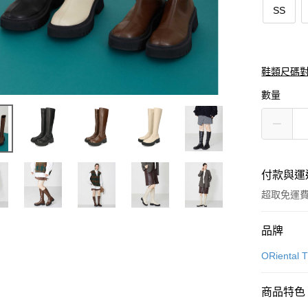
SS
鞋類尺碼
數量
付款與運
超取免運
付款方式
品牌
信用卡一
ORiental T
信用卡分
商品特色
3 期 