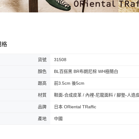
２．關於
付款後門
https://aft
免運費
３．未成
「AFTE
任。
４．使用「
即時審查
結果請求
規格
５．嚴禁
形，恩沛
動。
貨號
31508
顏色
BL百搭黑 BR布朗尼棕 WH極簡白
跟高
前3.5cm 後5cm
材質
鞋面-合成皮革 / 內裡-尼龍面料 / 腳墊-人造
品牌
日本 ORiental TRaffic
產地
中國