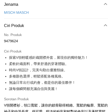
Jenama
Kad Kredit (Bayaran Penuh)
MISCH MASCH
Ansuran Kad Kredit
3 ansuran pada kadar faedah 0,
NT$660
setiap ansuran
Ciri Produk
21 Bank
6 ansuran pada kadar faedah 0,
NT$330
setiap
Taiwan Cooperative Bank
Bank Komersial Pertama
No. Produk
Hua Nan Commercial
Chang Hwa Commercial
ansuran
21 Bank
9479624
Bank
Bank
12 ansuran pada kadar faedah 0,
NT$165
setiap ansuran
Taiwan Cooperative Bank
Bank Komersial Pertama
The Shanghai
Bank Komersial Taipei
Hua Nan Commercial Bank
Chang Hwa Commercial Bank
21 Bank
Ciri Produk
24 ansuran pada kadar faedah 0,
NT$82
setiap
Taiwan Cooperative Bank
Bank Komersial Pertama
Commercial & Savings
Fubon
The Shanghai Commercial &
Bank Komersial Taipei Fubon
探索V領輕暖感針織開襟外套，展現你的獨特魅力！
Hua Nan Commercial
Chang Hwa Commercial
ansuran
Bank
20 Bank
Savings Bank
Bank
Bank
Bank Cathay United
Mega International
柔軟針織面料，帶來舒適的穿著體驗。
30 ansuran pada kadar faedah 0,
NT$66
setiap ansuran
Taiwan Cooperative Bank
Bank Komersial Pertama
Bank Cathay United
Mega International Commercial
The Shanghai
Bank Komersial Taipei
Commercial Bank
時尚V領設計，完美勾勒出優雅頸線。
Hua Nan Commercial Bank
Chang Hwa Commercial Bank
Bank
7 Bank
Taiwan Cooperative Bank
Chang Hwa Commercial
Commercial & Savings
Fubon
Taiwan Business Bank
Taichung Commercial
LINE Pay
多種顏色選擇，輕鬆搭配各種風格。
The Shanghai Commercial &
Bank Komersial Taipei Fubon
Taiwan Business Bank
Taichung Commercial Bank
Bank
Bank
Bank
Savings Bank
HSBC Bank (Taiwan) Limited
Hwatai Bank
無論日常出行或約會，都是你的最佳夥伴！
Apple Pay
Hwatai Bank
Union Bank of Taiwan
Bank Cathay United
Mega International
HSBC Bank (Taiwan)
Hwatai Bank
Mega International Commercial
Taiwan Business Bank
Union Bank of Taiwan
Far Eastern International Bank
讓每個瞬間都充滿自信與美麗！
Yuanta Commercial Bank
Bank SinoPac
Commercial Bank
Limited
Bank
Yuanta Commercial Bank
Bank SinoPac
JKOPAY
Bank Antarabangsa
Taiwan Business Bank
Taichung Commercial
Union Bank of Taiwan
Far Eastern International
Taichung Commercial Bank
HSBC Bank (Taiwan) Limited
Bank Komersial E.SUN
DBS Bank
Sorotan Produk
Taishin
Bank
Bank
Easy Wallet
Hwatai Bank
Union Bank of Taiwan
Bank Antarabangsa Taishin
Bank CTBC
HSBC Bank (Taiwan)
Hwatai Bank
V領開襟衫，領口寬鬆，讓你的鎖骨顯得精緻。寬鬆的輪廓、寬鬆的
Yuanta Commercial Bank
Bank SinoPac
Far Eastern International Bank
Yuanta Commercial Bank
Syarikat Kad Kredit Rakuten
Limited
Bank Komersial E.SUN
DBS Bank
Google Pay
袖子和中等長度，很可愛。暗淡的粉彩和鮮豔的色彩以及蓬鬆寬鬆