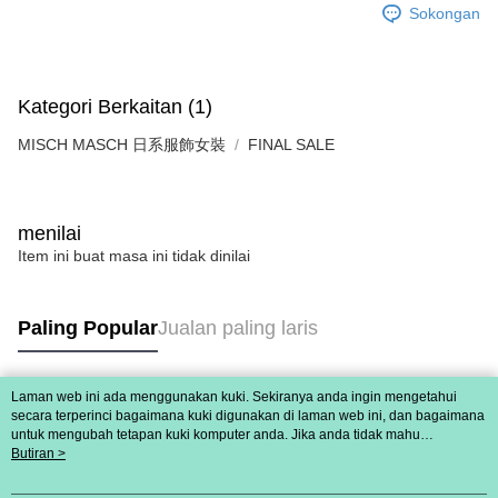
bagaimanapun, bagi mereka yang telah memuat turun Aplikasi AFTEE
Sokongan
peringkat "semakan manual", ini bermakna kriteria pemarkahan sistem
宅配
dan mendaftar sebagai ahli AFTEE boleh menikmati tempoh pembayaran
tidak dipenuhi; butiran penilaian khusus tidak akan didedahkan.
sehingga 45 hari.
Penghantaran percuma
[Arahan Pembayaran]
Tempoh pembayaran dikira dari masa kedai meminta pembayaran anda,
宅配-離島
Kategori Berkaitan (1)
ditambah dengan bilangan hari yang boleh dilanjutkan oleh AFTEE. Anda
Pembayaran ansuran melalui OP Pay Later akan dibilkan secara
Penghantaran percuma
boleh melanjutkan tempoh pembayaran anda sebelum anda menerima
berasingan dan tidak termasuk dalam bil telekom anda. SMS peringatan
MISCH MASCH 日系服飾女裝
pesanan. Walau bagaimanapun, tiada jaminan bahawa anda boleh
FINAL SALE
pembayaran akan dihantar selepas kitaran bil bulanan.
付款後門市自取
menerima pesanan anda semasa tempoh pembayaran (cth.: produk
prapesanan atau produk yang mungkin mengambil masa yang lebih
Penghantaran percuma
Selepas mengakses bil melalui pautan dalam SMS, anda boleh
lama untuk dihantar). Oleh itu, anda dikehendaki membuat pembayaran
menyelesaikan pembayaran anda melalui salah satu saluran berikut: kod
kepada AFTEE dalam tempoh sama ada anda menerima pesanan.
menilai
bar kedai serbaneka, kedai runcit Taiwan Mobile, pemindahan bank,
Item ini buat masa ini tidak dinilai
JKOPay, atau iPASS MONEY.
Kedua, Sekatan Pembayaran
1. Jumlah yang diperakui untuk pengguna kali pertama boleh sehingga
[Nota Penting]
NT$10,000. Amaun diperakui sebenar yang diluluskan akan berdasarkan
keputusan pensijilan dan semakan oleh AFTEE.
Paling Popular
Jualan paling laris
Perkhidmatan ini disediakan oleh Taiwan Mobile Co., Ltd. (“Syarikat”),
2. Amaun perbelanjaan minimum mestilah lebih besar daripada NT$20.
yang membolehkan pelanggan membeli barangan atau perkhidmatan
3. Pada masa ini hanya tersedia untuk ahli Taiwan.
melalui perkhidmatan ini pada masa transaksi. Hasil daripada pembelian
atau pembayaran ansuran akan dipindahkan oleh peniaga kepada
Laman web ini ada menggunakan kuki. Sekiranya anda ingin mengetahui
Ketiga, Syarat Perkhidmatan
Tag Popular
Syarikat, dan pelanggan hendaklah membuat pembayaran mengikut
secara terperinci bagaimana kuki digunakan di laman web ini, dan bagaimana
Perkhidmatan AFTEE Beli Sekarang Bayar Kemudian disediakan oleh NP
untuk mengubah tetapan kuki komputer anda. Jika anda tidak mahu
perjanjian menggunakan sistem bil Syarikat.
Taiwan, Inc. dan AFTEE akan membuat bil kepada pengguna. AFTEE
menggunakan kuki di komputer anda, sila rujuk penerangan mengenai kuki.
Butiran >
akan menggunakan data peribadi yang dikumpul (termasuk nama
Dasar Privasi
Laman web ini ada menggunakan kuki. Sekiranya anda ingin
Untuk memenuhi hubungan kontrak yang terjalin melalui persetujuan
pembeli, no. telefon, nama penerima, no. telefon, alamat penerima) untuk
mengetahui secara terperinci bagaimana kuki digunakan di laman web ini,
penggunaan OP Pay Later, peniaga akan memberikan maklumat peribadi