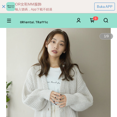
OR女鞋MM服飾
Buka APP
輸入號碼，App下載不錯過
0
1
/
9