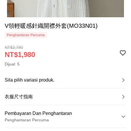
V領輕暖感針織開襟外套(MO33N01)
Penghantaran Percuma
NT$2,780
NT$1,980
Dijual: 5
Sila pilih variasi produk.
衣服尺寸指南
Pembayaran Dan Penghantaran
Penghantaran Percuma
Kaedah Pembayaran