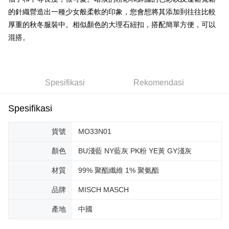
Bank SinoPac
Bank Komersial E.SUN
Taiwan
Union Bank of Taiwan
Far Eastern International
Bank Antarabangsa
Bank CTBC
的針織營造出一種少女般柔軟的印象，您會想將其添加到往往比較
DBS Bank
Bank Antarabangsa Taishin
Plus PAY
Bank
Taishin
Bank CTBC
Syarikat Kad Kredit Rakuten
厚重的秋冬服裝中。相似顏色的大理石紐扣，搭配簡單方便，可以
Yuanta Commercial Bank
Bank SinoPac
Syarikat Kad Kredit
Taiwan
OP Pay Later
混搭。
Bank Komersial E.SUN
DBS Bank
Rakuten Taiwan
Deskripsi
Bank Antarabangsa
Bank CTBC
Taishin
[Terma Penggunaan untuk OP Pay Later]
AFTEE
Syarikat Kad Kredit
Perkhidmatan ini disediakan oleh Taiwan Mobile dan tersedia untuk
Deskripsi
Rakuten Taiwan
Spesifikasi
Rekomendasi
pengguna Taiwan Mobile tanpa memerlukan permohonan tambahan.
Pertama, Mengenai Perkhidmatan AFTEE Beli Sekarang Bayar Kemudian
Pemindahan ATM
1. Dengan memilih AFTEE sebagai kaedah pembayaran, mesej
Spesifikasi
Jika anda memilih OP Pay Later sebagai kaedah pembayaran, sistem
pengesahan AFTEE akan muncul.
akan mengarahkan anda secara automatik ke proses transaksi OP Pay
2. Anda boleh meneruskan pembayaran selepas pengesahan SMS.
Pilihan Penghantaran
Later selepas pesanan dibuat. Anda perlu mengesahkan nombor telefon
3. Tiada bayaran diperlukan apabila pesanan disahkan. Produk akan
貨號
MO33N01
mudah alih anda, memilih bilangan ansuran, dan menetapkan tarikh
dihantar ke alamat yang ditetapkan.
付款後全家取貨
akhir pembayaran. Transaksi akan dianggap selesai setelah pembayaran
4. Setelah pesanan disahkan, anda akan menerima SMS pembayaran
顏色
BU淺藍 NY藍灰 PK粉 YE黃 GY淺灰
disahkan.
Penghantaran percuma
manakala ahli aplikasi akan menerima pemberitahuan tolak aplikasi
AFTEE.
材質
99% 聚酯纖維 1% 聚氨酯
Had kredit yang diluluskan, tempoh ansuran yang tersedia, dan yuran
付款後萊爾富取貨
5. Tiada bayaran diperlukan apabila anda menerima produk. Sila buat
yang dikenakan adalah tertakluk kepada maklumat yang dinyatakan
pembayaran di empat kedai serbaneka utama, ATM atau perbankan
Penghantaran percuma
品牌
MISCH MASCH
pada halaman pengesahan transaksi seterusnya.
dalam talian dengan SMS pembayaran atau pemberitahuan tolak aplikasi
AFTEE.
付款後7-11取貨
Jika transaksi tidak disahkan dalam masa 30 minit selepas pesanan
產地
中國
dibuat, atau jika permohonan gagal dalam proses semakan, pesanan
Penghantaran percuma
Sila ambil perhatian bahawa tempoh pembayaran adalah 14 hari. Walau
akan dibatalkan secara automatik. Jika permohonan gagal pada