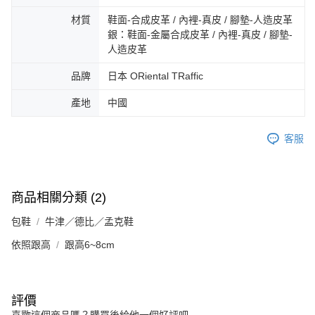
3.完整用戶服務條款，請詳閱以下連結：
https://oppay.tw/userRule
宅配-離島
【注意事項】
材質
鞋面-合成皮革 / 內裡-真皮 / 腳墊-人造皮革
１．透過由恩沛科技股份有限公司提供之「AFTEE先享後付」服務完成之交
免運費
銀：鞋面-金屬合成皮革 / 內裡-真皮 / 腳墊-
易，需依本服務之必要範圍內提供個人資料，並將交易相關給付款項請求債
人造皮革
權轉讓予恩沛科技股份有限公司。
付款後門市自取
２．關於個人資料處理事宜，請瀏覽以下網址：
品牌
日本 ORiental TRaffic
免運費
https://aftee.tw/terms/#terms3
３．未成年的使用者請事先徵得法定代理人或監護人之同意方可使用
產地
中國
「AFTEE先享後付」，若未經同意申辦者引起之損失，本公司不負相關責
任。
４．使用「AFTEE先享後付」時，將依據個別帳號之用戶狀況，依本公司即
客服
時審查核予不同之上限額度；若仍有額度不足之情形，本公司將視審查結果
請求用戶進行身份認證。
５．嚴禁一人註冊多個帳號或使用他人資訊註冊。若發現惡意使用之情形，
恩沛科技股份有限公司將有權停止該用戶之使用額度並採取法律行動。
商品相關分類 (2)
包鞋
牛津／德比／孟克鞋
依照跟高
跟高6~8cm
評價