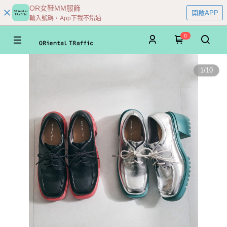
OR女鞋MM服飾
開啟APP
輸入號碼，App下載不錯過
0
1
/
10