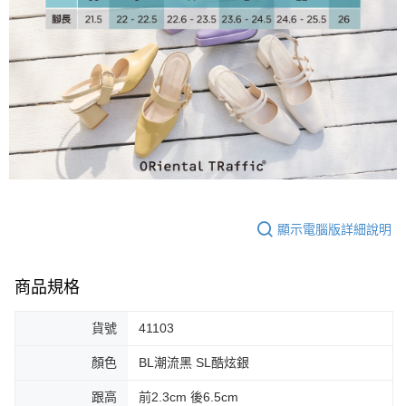
大哥付你分期
相關說明
【大哥付你分期使用說明】
AFTEE先享後付
1.本服務由台灣大哥大提供，台灣大哥大用戶可立即使用無須另外申請。
2.付款方式選擇「大哥付你分期」，訂單成立後會自動跳轉到大哥付的交易
相關說明
流程，驗證手機門號後，選擇欲分期的期數、繳款截止日，確認付款後即完
【關於「AFTEE先享後付」】
成交易。
ATM付款
AFTEE先享後付是「在收到商品之後才付款」的支付方式。 讓您購物簡單
3.實際核准額度、可分期數及費用金額請依後續交易確認頁面所載為準。
便利好安心！
4.訂單成立30分鐘內，如未前往確認交易或遇審核未通過，訂單將自動取
１．簡單：不需註冊會員、不需綁卡、不需儲值。
運送方式
消。如遇「轉專審核」未通過狀況，表示未達大哥付你分期系統評分，恕無
２．便利：只要手機號碼，簡訊認證，即可結帳。
法說明評估內容。
３．安心：先確認商品／服務後，再付款。
付款後全家取貨
【繳款方式說明】
1.分期款項不併入電信帳單，「大哥付你分期」於每月結算日後寄送繳費提
免運費
【「AFTEE先享後付」結帳流程】
醒簡訊。
顯示電腦版詳細說明
１．於結帳方式選擇「AFTEE先享後付」後，將跳轉至「AFTEE先享後付」
2.透過簡訊連結打開帳單後，可選擇「超商條碼／台灣大直營門市／銀行轉
付款後萊爾富取貨
結帳頁面，進行簡訊認證並確認金額後，即可完成結帳。
帳／街口支付／iPASS MONEY」等通路繳費。
２．訂單成立數日內，您將收到繳費通知簡訊。
免運費
３．收到繳費通知簡訊後14天內，點擊此簡訊中的連結，可透過四大超商／
商品規格
【注意事項】
ATM／網路銀行／等多元方式進行付款，方視為交易完成。
付款後7-11取貨
1.本服務係由「台灣大哥大股份有限公司」（以下簡稱本公司）所提供，讓
※ 請注意：結帳手續完成當下不需立刻繳費，但若您需要取消訂單，請聯絡
用戶於交易時，得透過本服務購買商品或服務，並由商店將買賣／分期付款
貨號
41103
免運費
購買商品的店家。未經商家同意取消之訂單仍視為有效，需透過AFTEE先享
買賣價金債權讓與本公司後，依約使用本公司帳單繳交帳款。
後付繳納相關費用。
2.基於同意付款使用「大哥付你分期」之契約關係目的，商店將以您的個人
顏色
BL潮流黑 SL酷炫銀
宅配
※ 交易是否成功請以「AFTEE先享後付 」之結帳頁面顯示為準，若有關於
資料（包含姓名、電話或地址）提供予台灣大哥大進項蒐集、處理及利用，
是否繳費成功／繳費後需取消欲退款等相關疑問，請聯繫「AFTEE先享後付
免運費
由本公司與您本人進行分期帳單所需資料之確認、核對及更正。
跟高
前2.3cm 後6.5cm
客戶支援中心」
https://netprotections.freshdesk.com/support/home