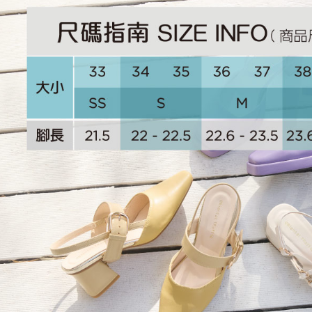
【大哥付
AFTEE先
1.本服務
2.付款方
相關說明
流程，驗
【關於「A
ATM付款
完成交易
AFTEE
3.實際核
便利好安
4.訂單成
１．簡單
消。如遇
２．便利
運送方式
無法說明
３．安心
【繳款方
付款後全
1.分期款
【「AFT
醒簡訊。
免運費
１．於結帳
2.透過簡
付」結帳
帳／街口支
付款後萊
２．訂單
３．收到繳
免運費
【注意事
／ATM／
1.本服務
※ 請注意
付款後7-1
用戶於交
絡購買商品
款買賣價
先享後付
免運費
2.基於同
※ 交易是
資料（包
是否繳費成
宅配
用，由本
付客戶支
免運費
3.完整用
【注意事
宅配-離島
１．透過由