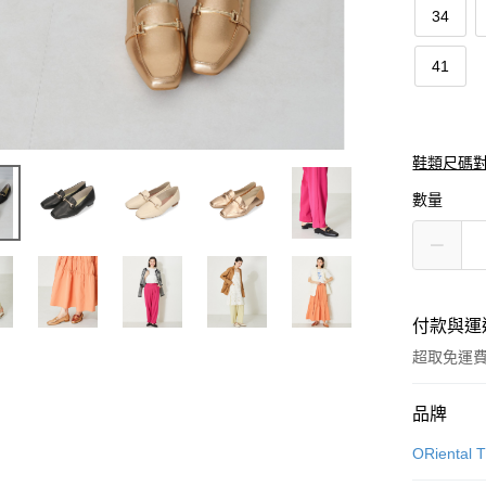
34
41
鞋類尺碼
數量
付款與運
超取免運
付款方式
品牌
信用卡一
ORiental T