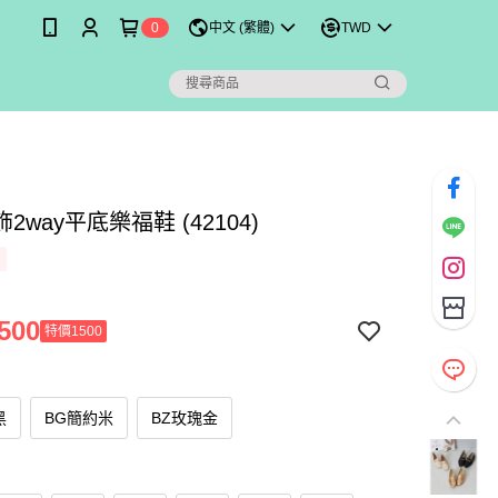
0
中文 (繁體)
TWD
2way平底樂福鞋 (42104)
500
特價1500
黑
BG簡約米
BZ玫瑰金