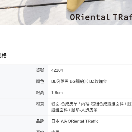
交易，需
免運費
求債權轉
２．關於
付款後門
https://aft
免運費
３．未成
「AFTE
任。
４．使用「
即時審查
結果請求
規格
５．嚴禁
形，恩沛
動。
貨號
42104
顏色
BL俐落黑 BG簡約米 BZ玫瑰金
跟高
1.8cm
材質
鞋面-合成皮革 / 內裡-超細合成纖維面料 / 
纖維面料 / 腳墊-人造皮革
品牌
日本 WA ORiental TRaffic