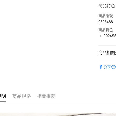
信用卡分
商品特色
3 期 
商品編號
6 期 
合作金
9526488
華南商
12 期
合作金
上海商
商品特色
華南商
24 期
合作金
國泰世
2024
上海商
華南商
30 期
臺灣中
合作金
國泰世
上海商
匯豐（
華南商
臺灣中
合作金
LINE Pay
國泰世
聯邦商
上海商
商品相關分
匯豐（
華泰商
臺灣中
元大商
兆豐國
聯邦商
Apple Pay
元大商
匯豐（
玉山商
包鞋
台中商
莫
元大商
台新國
聯邦商
分享
台新國
華泰商
街口支付
玉山商
依照跟高
元大商
台灣樂
遠東國
台新國
玉山商
悠遊付
永豐商
台灣樂
台新國
星展（
台灣樂
Google Pa
中國信
說明
商品規格
相關推薦
全盈+PAY
大哥付你
相關說明