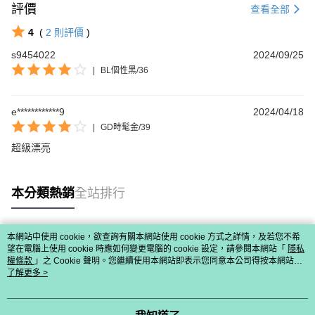
評價
查看全部
4
(
2
則評價
)
s9454022
2024/09/25
|
BL個性黑/36
e************9
2024/04/18
|
GD時髦金/39
超級漂亮
本分類熱銷
全站排行
本網站中使用 cookie，欲查詢有關本網站使用 cookie 方式之詳情，及若您不希
熱門標籤
望在電腦上使用 cookie 時應如何變更電腦的 cookie 設定，請參閱本網站「
隱私
權條款
」之 Cookie 聲明。您繼續使用本網站即表示您同意本公司得按本網站使
用條款之 Cookie 聲明使用 cookie。
了解更多 >