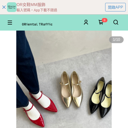
OR女鞋MM服飾
開啟APP
輸入號碼，App下載不錯過
0
1
/
10