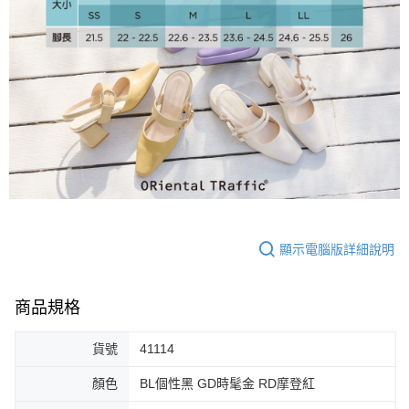
大哥付你分期
相關說明
【大哥付你分期使用說明】
AFTEE先享後付
1.本服務由台灣大哥大提供，台灣大哥大用戶可立即使用無須另外申請。
2.付款方式選擇「大哥付你分期」，訂單成立後會自動跳轉到大哥付的交易
相關說明
流程，驗證手機門號後，選擇欲分期的期數、繳款截止日，確認付款後即完
【關於「AFTEE先享後付」】
成交易。
ATM付款
AFTEE先享後付是「在收到商品之後才付款」的支付方式。 讓您購物簡單
3.實際核准額度、可分期數及費用金額請依後續交易確認頁面所載為準。
便利好安心！
4.訂單成立30分鐘內，如未前往確認交易或遇審核未通過，訂單將自動取
１．簡單：不需註冊會員、不需綁卡、不需儲值。
運送方式
消。如遇「轉專審核」未通過狀況，表示未達大哥付你分期系統評分，恕無
２．便利：只要手機號碼，簡訊認證，即可結帳。
法說明評估內容。
３．安心：先確認商品／服務後，再付款。
付款後全家取貨
【繳款方式說明】
1.分期款項不併入電信帳單，「大哥付你分期」於每月結算日後寄送繳費提
免運費
【「AFTEE先享後付」結帳流程】
醒簡訊。
顯示電腦版詳細說明
１．於結帳方式選擇「AFTEE先享後付」後，將跳轉至「AFTEE先享後付」
2.透過簡訊連結打開帳單後，可選擇「超商條碼／台灣大直營門市／銀行轉
付款後萊爾富取貨
結帳頁面，進行簡訊認證並確認金額後，即可完成結帳。
帳／街口支付／iPASS MONEY」等通路繳費。
２．訂單成立數日內，您將收到繳費通知簡訊。
免運費
３．收到繳費通知簡訊後14天內，點擊此簡訊中的連結，可透過四大超商／
商品規格
【注意事項】
ATM／網路銀行／等多元方式進行付款，方視為交易完成。
付款後7-11取貨
1.本服務係由「台灣大哥大股份有限公司」（以下簡稱本公司）所提供，讓
※ 請注意：結帳手續完成當下不需立刻繳費，但若您需要取消訂單，請聯絡
用戶於交易時，得透過本服務購買商品或服務，並由商店將買賣／分期付款
貨號
41114
免運費
購買商品的店家。未經商家同意取消之訂單仍視為有效，需透過AFTEE先享
買賣價金債權讓與本公司後，依約使用本公司帳單繳交帳款。
後付繳納相關費用。
2.基於同意付款使用「大哥付你分期」之契約關係目的，商店將以您的個人
顏色
BL個性黑 GD時髦金 RD摩登紅
宅配
※ 交易是否成功請以「AFTEE先享後付 」之結帳頁面顯示為準，若有關於
資料（包含姓名、電話或地址）提供予台灣大哥大進項蒐集、處理及利用，
是否繳費成功／繳費後需取消欲退款等相關疑問，請聯繫「AFTEE先享後付