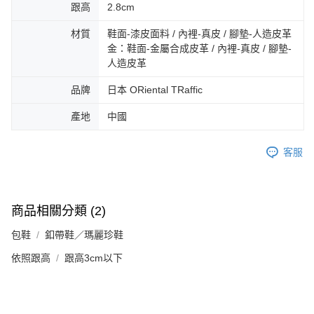
免運費
由本公司與您本人進行分期帳單所需資料之確認、核對及更正。
跟高
2.8cm
客戶支援中心」
https://netprotections.freshdesk.com/support/home
3.完整用戶服務條款，請詳閱以下連結：
https://oppay.tw/userRule
宅配-離島
【注意事項】
材質
鞋面-漆皮面料 / 內裡-真皮 / 腳墊-人造皮革
１．透過由恩沛科技股份有限公司提供之「AFTEE先享後付」服務完成之交
免運費
金：鞋面-金屬合成皮革 / 內裡-真皮 / 腳墊-
易，需依本服務之必要範圍內提供個人資料，並將交易相關給付款項請求債
人造皮革
權轉讓予恩沛科技股份有限公司。
付款後門市自取
２．關於個人資料處理事宜，請瀏覽以下網址：
品牌
日本 ORiental TRaffic
免運費
https://aftee.tw/terms/#terms3
３．未成年的使用者請事先徵得法定代理人或監護人之同意方可使用
產地
中國
「AFTEE先享後付」，若未經同意申辦者引起之損失，本公司不負相關責
任。
４．使用「AFTEE先享後付」時，將依據個別帳號之用戶狀況，依本公司即
客服
時審查核予不同之上限額度；若仍有額度不足之情形，本公司將視審查結果
請求用戶進行身份認證。
５．嚴禁一人註冊多個帳號或使用他人資訊註冊。若發現惡意使用之情形，
恩沛科技股份有限公司將有權停止該用戶之使用額度並採取法律行動。
商品相關分類 (2)
包鞋
釦帶鞋／瑪麗珍鞋
依照跟高
跟高3cm以下