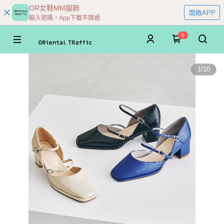
OR女鞋MM服飾
開啟APP
輸入號碼，App下載不錯過
0
1
/
10