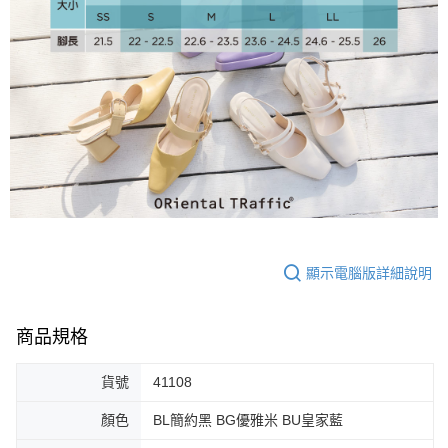
大哥付你分期
相關說明
【大哥付你分期使用說明】
AFTEE先享後付
1.本服務由台灣大哥大提供，台灣大哥大用戶可立即使用無須另外申請。
2.付款方式選擇「大哥付你分期」，訂單成立後會自動跳轉到大哥付的交易
相關說明
流程，驗證手機門號後，選擇欲分期的期數、繳款截止日，確認付款後即完
【關於「AFTEE先享後付」】
成交易。
ATM付款
AFTEE先享後付是「在收到商品之後才付款」的支付方式。 讓您購物簡單
3.實際核准額度、可分期數及費用金額請依後續交易確認頁面所載為準。
便利好安心！
4.訂單成立30分鐘內，如未前往確認交易或遇審核未通過，訂單將自動取
１．簡單：不需註冊會員、不需綁卡、不需儲值。
運送方式
消。如遇「轉專審核」未通過狀況，表示未達大哥付你分期系統評分，恕無
２．便利：只要手機號碼，簡訊認證，即可結帳。
法說明評估內容。
３．安心：先確認商品／服務後，再付款。
付款後全家取貨
【繳款方式說明】
1.分期款項不併入電信帳單，「大哥付你分期」於每月結算日後寄送繳費提
免運費
【「AFTEE先享後付」結帳流程】
醒簡訊。
顯示電腦版詳細說明
１．於結帳方式選擇「AFTEE先享後付」後，將跳轉至「AFTEE先享後付」
2.透過簡訊連結打開帳單後，可選擇「超商條碼／台灣大直營門市／銀行轉
付款後萊爾富取貨
結帳頁面，進行簡訊認證並確認金額後，即可完成結帳。
帳／街口支付／iPASS MONEY」等通路繳費。
２．訂單成立數日內，您將收到繳費通知簡訊。
免運費
３．收到繳費通知簡訊後14天內，點擊此簡訊中的連結，可透過四大超商／
商品規格
【注意事項】
ATM／網路銀行／等多元方式進行付款，方視為交易完成。
付款後7-11取貨
1.本服務係由「台灣大哥大股份有限公司」（以下簡稱本公司）所提供，讓
※ 請注意：結帳手續完成當下不需立刻繳費，但若您需要取消訂單，請聯絡
用戶於交易時，得透過本服務購買商品或服務，並由商店將買賣／分期付款
貨號
41108
免運費
購買商品的店家。未經商家同意取消之訂單仍視為有效，需透過AFTEE先享
買賣價金債權讓與本公司後，依約使用本公司帳單繳交帳款。
後付繳納相關費用。
2.基於同意付款使用「大哥付你分期」之契約關係目的，商店將以您的個人
顏色
BL簡約黑 BG優雅米 BU皇家藍
宅配
※ 交易是否成功請以「AFTEE先享後付 」之結帳頁面顯示為準，若有關於
資料（包含姓名、電話或地址）提供予台灣大哥大進項蒐集、處理及利用，
是否繳費成功／繳費後需取消欲退款等相關疑問，請聯繫「AFTEE先享後付