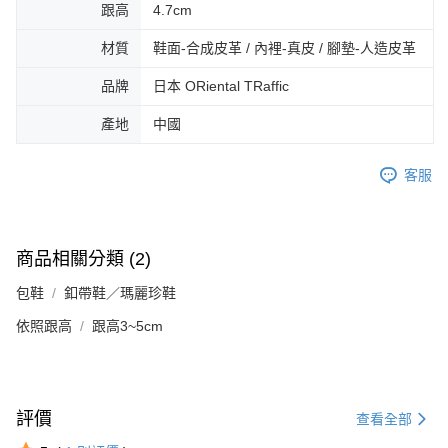
免運費
由本公司與您本人進行分期帳單所需資料之確認、核對及更正。
跟高
4.7cm
客戶支援中心」
https://netprotections.freshdesk.com/support/home
3.完整用戶服務條款，請詳閱以下連結：
https://oppay.tw/userRule
宅配-離島
【注意事項】
材質
鞋面-合成皮革 / 內裡-真皮 / 腳墊-人造皮革
１．透過由恩沛科技股份有限公司提供之「AFTEE先享後付」服務完成之交
免運費
易，需依本服務之必要範圍內提供個人資料，並將交易相關給付款項請求債
品牌
日本 ORiental TRaffic
權轉讓予恩沛科技股份有限公司。
付款後門市自取
２．關於個人資料處理事宜，請瀏覽以下網址：
產地
中國
免運費
https://aftee.tw/terms/#terms3
３．未成年的使用者請事先徵得法定代理人或監護人之同意方可使用
「AFTEE先享後付」，若未經同意申辦者引起之損失，本公司不負相關責
客服
任。
４．使用「AFTEE先享後付」時，將依據個別帳號之用戶狀況，依本公司即
時審查核予不同之上限額度；若仍有額度不足之情形，本公司將視審查結果
請求用戶進行身份認證。
商品相關分類 (2)
５．嚴禁一人註冊多個帳號或使用他人資訊註冊。若發現惡意使用之情形，
恩沛科技股份有限公司將有權停止該用戶之使用額度並採取法律行動。
包鞋
釦帶鞋／瑪麗珍鞋
依照跟高
跟高3~5cm
評價
查看全部