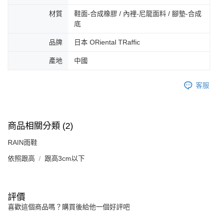
3.完整用戶服務條款，請詳閱以下連結：
https://oppay.tw/userRule
宅配-離島
【注意事項】
材質
鞋面-合成橡膠 / 內裡-尼龍面料 / 腳墊-合成
１．透過由恩沛科技股份有限公司提供之「AFTEE先享後付」服務完成之交
免運費
底
易，需依本服務之必要範圍內提供個人資料，並將交易相關給付款項請求債
權轉讓予恩沛科技股份有限公司。
付款後門市自取
品牌
日本 ORiental TRaffic
２．關於個人資料處理事宜，請瀏覽以下網址：
免運費
https://aftee.tw/terms/#terms3
產地
中國
３．未成年的使用者請事先徵得法定代理人或監護人之同意方可使用
「AFTEE先享後付」，若未經同意申辦者引起之損失，本公司不負相關責
任。
客服
４．使用「AFTEE先享後付」時，將依據個別帳號之用戶狀況，依本公司即
時審查核予不同之上限額度；若仍有額度不足之情形，本公司將視審查結果
請求用戶進行身份認證。
５．嚴禁一人註冊多個帳號或使用他人資訊註冊。若發現惡意使用之情形，
商品相關分類 (2)
恩沛科技股份有限公司將有權停止該用戶之使用額度並採取法律行動。
RAIN雨鞋
依照跟高
跟高3cm以下
評價
喜歡這個商品嗎？購買後給他一個好評吧