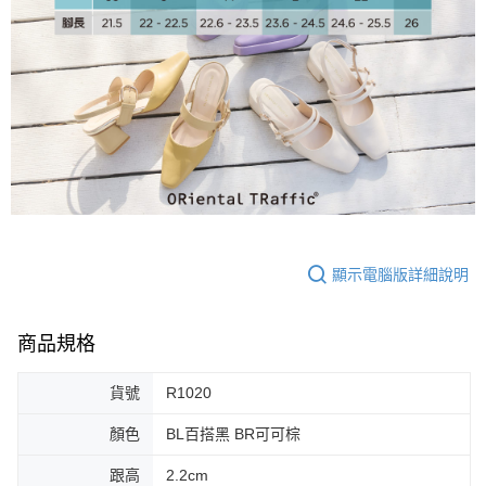
大哥付你分期
相關說明
【大哥付你分期使用說明】
AFTEE先享後付
1.本服務由台灣大哥大提供，台灣大哥大用戶可立即使用無須另外申請。
2.付款方式選擇「大哥付你分期」，訂單成立後會自動跳轉到大哥付的交易
相關說明
流程，驗證手機門號後，選擇欲分期的期數、繳款截止日，確認付款後即完
【關於「AFTEE先享後付」】
成交易。
ATM付款
AFTEE先享後付是「在收到商品之後才付款」的支付方式。 讓您購物簡單
3.實際核准額度、可分期數及費用金額請依後續交易確認頁面所載為準。
便利好安心！
4.訂單成立30分鐘內，如未前往確認交易或遇審核未通過，訂單將自動取
１．簡單：不需註冊會員、不需綁卡、不需儲值。
運送方式
消。如遇「轉專審核」未通過狀況，表示未達大哥付你分期系統評分，恕無
２．便利：只要手機號碼，簡訊認證，即可結帳。
法說明評估內容。
３．安心：先確認商品／服務後，再付款。
付款後全家取貨
【繳款方式說明】
1.分期款項不併入電信帳單，「大哥付你分期」於每月結算日後寄送繳費提
免運費
【「AFTEE先享後付」結帳流程】
醒簡訊。
顯示電腦版詳細說明
１．於結帳方式選擇「AFTEE先享後付」後，將跳轉至「AFTEE先享後付」
2.透過簡訊連結打開帳單後，可選擇「超商條碼／台灣大直營門市／銀行轉
付款後萊爾富取貨
結帳頁面，進行簡訊認證並確認金額後，即可完成結帳。
帳／街口支付／iPASS MONEY」等通路繳費。
２．訂單成立數日內，您將收到繳費通知簡訊。
免運費
３．收到繳費通知簡訊後14天內，點擊此簡訊中的連結，可透過四大超商／
商品規格
【注意事項】
ATM／網路銀行／等多元方式進行付款，方視為交易完成。
付款後7-11取貨
1.本服務係由「台灣大哥大股份有限公司」（以下簡稱本公司）所提供，讓
※ 請注意：結帳手續完成當下不需立刻繳費，但若您需要取消訂單，請聯絡
用戶於交易時，得透過本服務購買商品或服務，並由商店將買賣／分期付款
貨號
R1020
免運費
購買商品的店家。未經商家同意取消之訂單仍視為有效，需透過AFTEE先享
買賣價金債權讓與本公司後，依約使用本公司帳單繳交帳款。
後付繳納相關費用。
2.基於同意付款使用「大哥付你分期」之契約關係目的，商店將以您的個人
顏色
BL百搭黑 BR可可棕
宅配
※ 交易是否成功請以「AFTEE先享後付 」之結帳頁面顯示為準，若有關於
資料（包含姓名、電話或地址）提供予台灣大哥大進項蒐集、處理及利用，
是否繳費成功／繳費後需取消欲退款等相關疑問，請聯繫「AFTEE先享後付
免運費
由本公司與您本人進行分期帳單所需資料之確認、核對及更正。
跟高
2.2cm
客戶支援中心」
https://netprotections.freshdesk.com/support/home