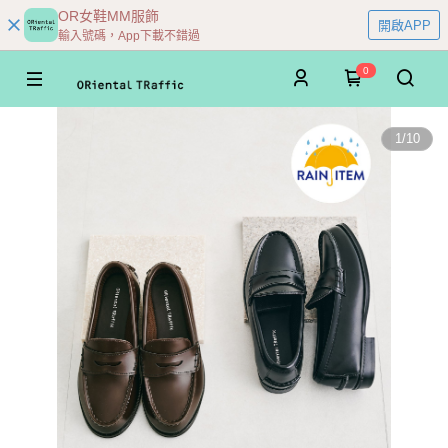
OR女鞋MM服飾
開啟APP
輸入號碼，App下載不錯過
0
1
/
10