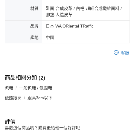
3.完整用戶服務條款，請詳閱以下連結：
https://oppay.tw/userRule
宅配-離島
【注意事項】
材質
鞋面-合成皮革 / 內裡-超細合成纖維面料 /
１．透過由恩沛科技股份有限公司提供之「AFTEE先享後付」服務完成之交
免運費
腳墊-人造皮革
易，需依本服務之必要範圍內提供個人資料，並將交易相關給付款項請求債
權轉讓予恩沛科技股份有限公司。
付款後門市自取
品牌
日本 WA ORiental TRaffic
２．關於個人資料處理事宜，請瀏覽以下網址：
免運費
https://aftee.tw/terms/#terms3
產地
中國
３．未成年的使用者請事先徵得法定代理人或監護人之同意方可使用
「AFTEE先享後付」，若未經同意申辦者引起之損失，本公司不負相關責
任。
客服
４．使用「AFTEE先享後付」時，將依據個別帳號之用戶狀況，依本公司即
時審查核予不同之上限額度；若仍有額度不足之情形，本公司將視審查結果
請求用戶進行身份認證。
５．嚴禁一人註冊多個帳號或使用他人資訊註冊。若發現惡意使用之情形，
商品相關分類 (2)
恩沛科技股份有限公司將有權停止該用戶之使用額度並採取法律行動。
包鞋
一般包鞋 / 低跟鞋
依照跟高
跟高3cm以下
評價
喜歡這個商品嗎？購買後給他一個好評吧