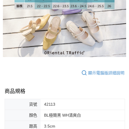
大哥付你分期
相關說明
【大哥付你分期使用說明】
AFTEE先享後付
1.本服務由台灣大哥大提供，台灣大哥大用戶可立即使用無須另外申請。
2.付款方式選擇「大哥付你分期」，訂單成立後會自動跳轉到大哥付的交易
相關說明
流程，驗證手機門號後，選擇欲分期的期數、繳款截止日，確認付款後即完
【關於「AFTEE先享後付」】
成交易。
ATM付款
AFTEE先享後付是「在收到商品之後才付款」的支付方式。 讓您購物簡單
3.實際核准額度、可分期數及費用金額請依後續交易確認頁面所載為準。
便利好安心！
4.訂單成立30分鐘內，如未前往確認交易或遇審核未通過，訂單將自動取
１．簡單：不需註冊會員、不需綁卡、不需儲值。
運送方式
消。如遇「轉專審核」未通過狀況，表示未達大哥付你分期系統評分，恕無
２．便利：只要手機號碼，簡訊認證，即可結帳。
法說明評估內容。
３．安心：先確認商品／服務後，再付款。
付款後全家取貨
【繳款方式說明】
1.分期款項不併入電信帳單，「大哥付你分期」於每月結算日後寄送繳費提
免運費
【「AFTEE先享後付」結帳流程】
醒簡訊。
顯示電腦版詳細說明
１．於結帳方式選擇「AFTEE先享後付」後，將跳轉至「AFTEE先享後付」
2.透過簡訊連結打開帳單後，可選擇「超商條碼／台灣大直營門市／銀行轉
付款後萊爾富取貨
結帳頁面，進行簡訊認證並確認金額後，即可完成結帳。
帳／街口支付／iPASS MONEY」等通路繳費。
２．訂單成立數日內，您將收到繳費通知簡訊。
免運費
３．收到繳費通知簡訊後14天內，點擊此簡訊中的連結，可透過四大超商／
商品規格
【注意事項】
ATM／網路銀行／等多元方式進行付款，方視為交易完成。
付款後7-11取貨
1.本服務係由「台灣大哥大股份有限公司」（以下簡稱本公司）所提供，讓
※ 請注意：結帳手續完成當下不需立刻繳費，但若您需要取消訂單，請聯絡
用戶於交易時，得透過本服務購買商品或服務，並由商店將買賣／分期付款
貨號
42113
免運費
購買商品的店家。未經商家同意取消之訂單仍視為有效，需透過AFTEE先享
買賣價金債權讓與本公司後，依約使用本公司帳單繳交帳款。
後付繳納相關費用。
2.基於同意付款使用「大哥付你分期」之契約關係目的，商店將以您的個人
顏色
BL極簡黑 WH清爽白
宅配
※ 交易是否成功請以「AFTEE先享後付 」之結帳頁面顯示為準，若有關於
資料（包含姓名、電話或地址）提供予台灣大哥大進項蒐集、處理及利用，
是否繳費成功／繳費後需取消欲退款等相關疑問，請聯繫「AFTEE先享後付
免運費
由本公司與您本人進行分期帳單所需資料之確認、核對及更正。
跟高
3.5cm
客戶支援中心」
https://netprotections.freshdesk.com/support/home