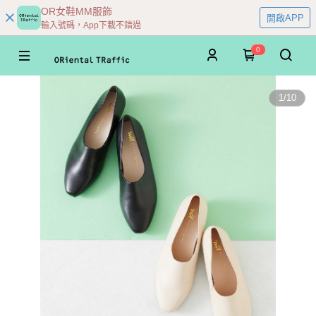
OR女鞋MM服飾
開啟APP
輸入號碼，App下載不錯過
0
1
/
10