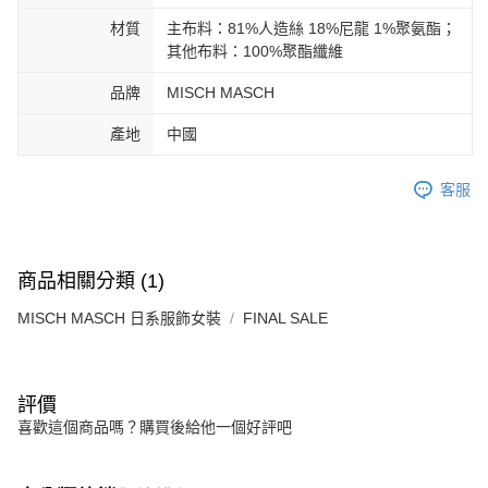
免運費
由本公司與您本人進行分期帳單所需資料之確認、核對及更正。
客戶支援中心」
https://netprotections.freshdesk.com/support/home
3.完整用戶服務條款，請詳閱以下連結：
https://oppay.tw/userRule
材質
主布料：81%人造絲 18%尼龍 1%聚氨酯；
宅配-離島
其他布料：100%聚酯纖維
【注意事項】
１．透過由恩沛科技股份有限公司提供之「AFTEE先享後付」服務完成之交
免運費
易，需依本服務之必要範圍內提供個人資料，並將交易相關給付款項請求債
品牌
MISCH MASCH
權轉讓予恩沛科技股份有限公司。
付款後門市自取
２．關於個人資料處理事宜，請瀏覽以下網址：
產地
中國
免運費
https://aftee.tw/terms/#terms3
３．未成年的使用者請事先徵得法定代理人或監護人之同意方可使用
客服
「AFTEE先享後付」，若未經同意申辦者引起之損失，本公司不負相關責
任。
４．使用「AFTEE先享後付」時，將依據個別帳號之用戶狀況，依本公司即
時審查核予不同之上限額度；若仍有額度不足之情形，本公司將視審查結果
請求用戶進行身份認證。
商品相關分類 (1)
５．嚴禁一人註冊多個帳號或使用他人資訊註冊。若發現惡意使用之情形，
恩沛科技股份有限公司將有權停止該用戶之使用額度並採取法律行動。
MISCH MASCH 日系服飾女裝
FINAL SALE
評價
喜歡這個商品嗎？購買後給他一個好評吧