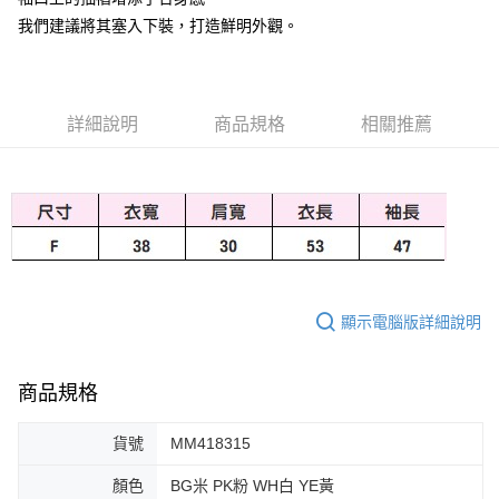
我們建議將其塞入下裝，打造鮮明外觀。
大哥付你分期
相關說明
【大哥付你分期使用說明】
AFTEE先享後付
1.本服務由台灣大哥大提供，台灣大哥大用戶可立即使用無須另外申請。
2.付款方式選擇「大哥付你分期」，訂單成立後會自動跳轉到大哥付的交易
詳細說明
商品規格
相關推薦
相關說明
流程，驗證手機門號後，選擇欲分期的期數、繳款截止日，確認付款後即完
【關於「AFTEE先享後付」】
成交易。
ATM付款
AFTEE先享後付是「在收到商品之後才付款」的支付方式。 讓您購物簡單
3.實際核准額度、可分期數及費用金額請依後續交易確認頁面所載為準。
便利好安心！
4.訂單成立30分鐘內，如未前往確認交易或遇審核未通過，訂單將自動取
１．簡單：不需註冊會員、不需綁卡、不需儲值。
運送方式
消。如遇「轉專審核」未通過狀況，表示未達大哥付你分期系統評分，恕無
２．便利：只要手機號碼，簡訊認證，即可結帳。
法說明評估內容。
３．安心：先確認商品／服務後，再付款。
付款後全家取貨
【繳款方式說明】
1.分期款項不併入電信帳單，「大哥付你分期」於每月結算日後寄送繳費提
免運費
【「AFTEE先享後付」結帳流程】
醒簡訊。
１．於結帳方式選擇「AFTEE先享後付」後，將跳轉至「AFTEE先享後付」
顯示電腦版詳細說明
2.透過簡訊連結打開帳單後，可選擇「超商條碼／台灣大直營門市／銀行轉
付款後萊爾富取貨
結帳頁面，進行簡訊認證並確認金額後，即可完成結帳。
帳／街口支付／iPASS MONEY」等通路繳費。
２．訂單成立數日內，您將收到繳費通知簡訊。
免運費
３．收到繳費通知簡訊後14天內，點擊此簡訊中的連結，可透過四大超商／
【注意事項】
商品規格
ATM／網路銀行／等多元方式進行付款，方視為交易完成。
付款後7-11取貨
1.本服務係由「台灣大哥大股份有限公司」（以下簡稱本公司）所提供，讓
※ 請注意：結帳手續完成當下不需立刻繳費，但若您需要取消訂單，請聯絡
用戶於交易時，得透過本服務購買商品或服務，並由商店將買賣／分期付款
免運費
購買商品的店家。未經商家同意取消之訂單仍視為有效，需透過AFTEE先享
買賣價金債權讓與本公司後，依約使用本公司帳單繳交帳款。
貨號
MM418315
後付繳納相關費用。
2.基於同意付款使用「大哥付你分期」之契約關係目的，商店將以您的個人
宅配
※ 交易是否成功請以「AFTEE先享後付 」之結帳頁面顯示為準，若有關於
資料（包含姓名、電話或地址）提供予台灣大哥大進項蒐集、處理及利用，
顏色
BG米 PK粉 WH白 YE黃
是否繳費成功／繳費後需取消欲退款等相關疑問，請聯繫「AFTEE先享後付