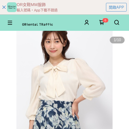
OR女鞋MM服飾
開啟APP
輸入號碼，App下載不錯過
0
1
/
10