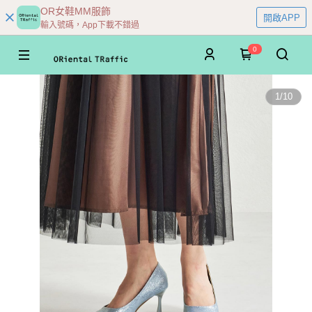
OR女鞋MM服飾
開啟APP
輸入號碼，App下載不錯過
0
1
/
10