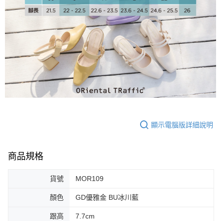
大哥付你分期
相關說明
【大哥付你分期使用說明】
AFTEE先享後付
1.本服務由台灣大哥大提供，台灣大哥大用戶可立即使用無須另外申請。
2.付款方式選擇「大哥付你分期」，訂單成立後會自動跳轉到大哥付的交易
相關說明
流程，驗證手機門號後，選擇欲分期的期數、繳款截止日，確認付款後即完
【關於「AFTEE先享後付」】
成交易。
ATM付款
AFTEE先享後付是「在收到商品之後才付款」的支付方式。 讓您購物簡單
3.實際核准額度、可分期數及費用金額請依後續交易確認頁面所載為準。
便利好安心！
4.訂單成立30分鐘內，如未前往確認交易或遇審核未通過，訂單將自動取
１．簡單：不需註冊會員、不需綁卡、不需儲值。
運送方式
消。如遇「轉專審核」未通過狀況，表示未達大哥付你分期系統評分，恕無
２．便利：只要手機號碼，簡訊認證，即可結帳。
法說明評估內容。
３．安心：先確認商品／服務後，再付款。
付款後全家取貨
【繳款方式說明】
1.分期款項不併入電信帳單，「大哥付你分期」於每月結算日後寄送繳費提
免運費
【「AFTEE先享後付」結帳流程】
醒簡訊。
顯示電腦版詳細說明
１．於結帳方式選擇「AFTEE先享後付」後，將跳轉至「AFTEE先享後付」
2.透過簡訊連結打開帳單後，可選擇「超商條碼／台灣大直營門市／銀行轉
付款後萊爾富取貨
結帳頁面，進行簡訊認證並確認金額後，即可完成結帳。
帳／街口支付／iPASS MONEY」等通路繳費。
２．訂單成立數日內，您將收到繳費通知簡訊。
免運費
３．收到繳費通知簡訊後14天內，點擊此簡訊中的連結，可透過四大超商／
商品規格
【注意事項】
ATM／網路銀行／等多元方式進行付款，方視為交易完成。
付款後7-11取貨
1.本服務係由「台灣大哥大股份有限公司」（以下簡稱本公司）所提供，讓
※ 請注意：結帳手續完成當下不需立刻繳費，但若您需要取消訂單，請聯絡
用戶於交易時，得透過本服務購買商品或服務，並由商店將買賣／分期付款
貨號
MOR109
免運費
購買商品的店家。未經商家同意取消之訂單仍視為有效，需透過AFTEE先享
買賣價金債權讓與本公司後，依約使用本公司帳單繳交帳款。
後付繳納相關費用。
2.基於同意付款使用「大哥付你分期」之契約關係目的，商店將以您的個人
顏色
GD優雅金 BU冰川藍
宅配
※ 交易是否成功請以「AFTEE先享後付 」之結帳頁面顯示為準，若有關於
資料（包含姓名、電話或地址）提供予台灣大哥大進項蒐集、處理及利用，
是否繳費成功／繳費後需取消欲退款等相關疑問，請聯繫「AFTEE先享後付
免運費
由本公司與您本人進行分期帳單所需資料之確認、核對及更正。
跟高
7.7cm
客戶支援中心」
https://netprotections.freshdesk.com/support/home