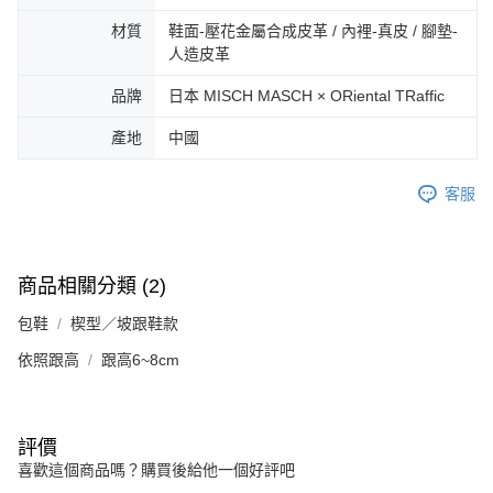
3.完整用戶服務條款，請詳閱以下連結：
https://oppay.tw/userRule
宅配-離島
【注意事項】
材質
鞋面-壓花金屬合成皮革 / 內裡-真皮 / 腳墊-
１．透過由恩沛科技股份有限公司提供之「AFTEE先享後付」服務完成之交
免運費
人造皮革
易，需依本服務之必要範圍內提供個人資料，並將交易相關給付款項請求債
權轉讓予恩沛科技股份有限公司。
付款後門市自取
品牌
日本 MISCH MASCH × ORiental TRaffic
２．關於個人資料處理事宜，請瀏覽以下網址：
免運費
https://aftee.tw/terms/#terms3
產地
中國
３．未成年的使用者請事先徵得法定代理人或監護人之同意方可使用
「AFTEE先享後付」，若未經同意申辦者引起之損失，本公司不負相關責
任。
客服
４．使用「AFTEE先享後付」時，將依據個別帳號之用戶狀況，依本公司即
時審查核予不同之上限額度；若仍有額度不足之情形，本公司將視審查結果
請求用戶進行身份認證。
５．嚴禁一人註冊多個帳號或使用他人資訊註冊。若發現惡意使用之情形，
商品相關分類 (2)
恩沛科技股份有限公司將有權停止該用戶之使用額度並採取法律行動。
包鞋
楔型／坡跟鞋款
依照跟高
跟高6~8cm
評價
喜歡這個商品嗎？購買後給他一個好評吧